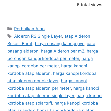
6 total views
Categories
Perbaikan Atap
Tags
Alderon RS Single Layer
,
atap Alderon
Bekasi Barat
,
biaya pasang kanopi pvc
,
cara
pasang alderon
,
harga Alderon per m2
,
harga
borongan kanopi kordoba per meter
,
harga
kanopi cordoba per meter
,
harga kanopi
kordoba atap alderon
,
harga kanopi kordoba
atap alderon double layer
,
harga kanopi
kordoba atap alderon per meter
,
harga kanopi
kordoba atap alderon single layer
,
harga kanopi
kordoba atap solartuff
,
harga kanopi kordoba
atap spandek
,
harga kanopi kordoba plafon