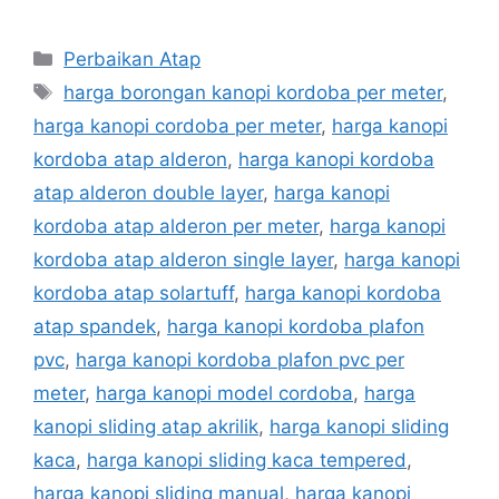
Categories
Perbaikan Atap
Tags
harga borongan kanopi kordoba per meter
,
harga kanopi cordoba per meter
,
harga kanopi
kordoba atap alderon
,
harga kanopi kordoba
atap alderon double layer
,
harga kanopi
kordoba atap alderon per meter
,
harga kanopi
kordoba atap alderon single layer
,
harga kanopi
kordoba atap solartuff
,
harga kanopi kordoba
atap spandek
,
harga kanopi kordoba plafon
pvc
,
harga kanopi kordoba plafon pvc per
meter
,
harga kanopi model cordoba
,
harga
kanopi sliding atap akrilik
,
harga kanopi sliding
kaca
,
harga kanopi sliding kaca tempered
,
harga kanopi sliding manual
,
harga kanopi