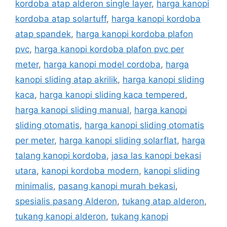
kordoba atap alderon single layer
,
harga kanopi
kordoba atap solartuff
,
harga kanopi kordoba
atap spandek
,
harga kanopi kordoba plafon
pvc
,
harga kanopi kordoba plafon pvc per
meter
,
harga kanopi model cordoba
,
harga
kanopi sliding atap akrilik
,
harga kanopi sliding
kaca
,
harga kanopi sliding kaca tempered
,
harga kanopi sliding manual
,
harga kanopi
sliding otomatis
,
harga kanopi sliding otomatis
per meter
,
harga kanopi sliding solarflat
,
harga
talang kanopi kordoba
,
jasa las kanopi bekasi
utara
,
kanopi kordoba modern
,
kanopi sliding
minimalis
,
pasang kanopi murah bekasi
,
spesialis pasang Alderon
,
tukang atap alderon
,
tukang kanopi alderon
,
tukang kanopi