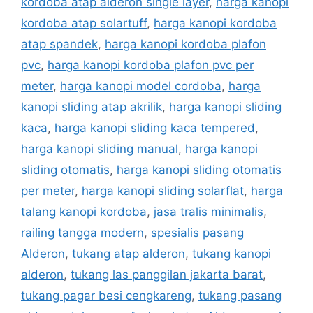
kordoba atap alderon single layer
,
harga kanopi
kordoba atap solartuff
,
harga kanopi kordoba
atap spandek
,
harga kanopi kordoba plafon
pvc
,
harga kanopi kordoba plafon pvc per
meter
,
harga kanopi model cordoba
,
harga
kanopi sliding atap akrilik
,
harga kanopi sliding
kaca
,
harga kanopi sliding kaca tempered
,
harga kanopi sliding manual
,
harga kanopi
sliding otomatis
,
harga kanopi sliding otomatis
per meter
,
harga kanopi sliding solarflat
,
harga
talang kanopi kordoba
,
jasa tralis minimalis
,
railing tangga modern
,
spesialis pasang
Alderon
,
tukang atap alderon
,
tukang kanopi
alderon
,
tukang las panggilan jakarta barat
,
tukang pagar besi cengkareng
,
tukang pasang