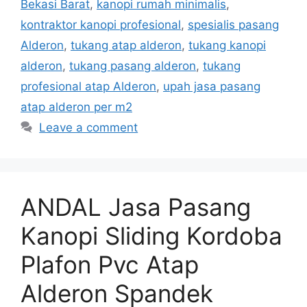
Bekasi Barat
,
kanopi rumah minimalis
,
kontraktor kanopi profesional
,
spesialis pasang
Alderon
,
tukang atap alderon
,
tukang kanopi
alderon
,
tukang pasang alderon
,
tukang
profesional atap Alderon
,
upah jasa pasang
atap alderon per m2
Leave a comment
ANDAL Jasa Pasang
Kanopi Sliding Kordoba
Plafon Pvc Atap
Alderon Spandek