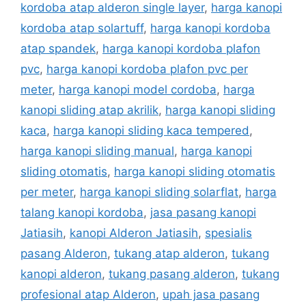
kordoba atap alderon single layer
,
harga kanopi
kordoba atap solartuff
,
harga kanopi kordoba
atap spandek
,
harga kanopi kordoba plafon
pvc
,
harga kanopi kordoba plafon pvc per
meter
,
harga kanopi model cordoba
,
harga
kanopi sliding atap akrilik
,
harga kanopi sliding
kaca
,
harga kanopi sliding kaca tempered
,
harga kanopi sliding manual
,
harga kanopi
sliding otomatis
,
harga kanopi sliding otomatis
per meter
,
harga kanopi sliding solarflat
,
harga
talang kanopi kordoba
,
jasa pasang kanopi
Jatiasih
,
kanopi Alderon Jatiasih
,
spesialis
pasang Alderon
,
tukang atap alderon
,
tukang
kanopi alderon
,
tukang pasang alderon
,
tukang
profesional atap Alderon
,
upah jasa pasang