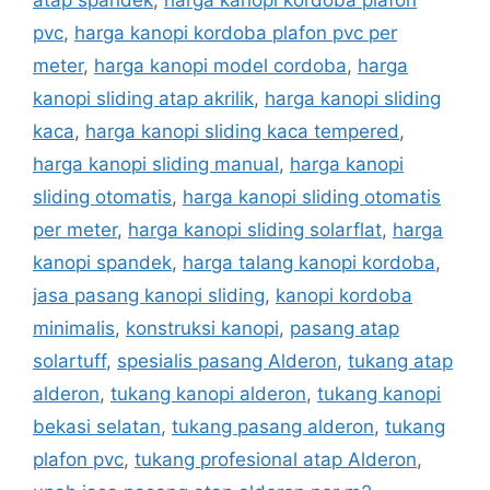
pvc
,
harga kanopi kordoba plafon pvc per
meter
,
harga kanopi model cordoba
,
harga
kanopi sliding atap akrilik
,
harga kanopi sliding
kaca
,
harga kanopi sliding kaca tempered
,
harga kanopi sliding manual
,
harga kanopi
sliding otomatis
,
harga kanopi sliding otomatis
per meter
,
harga kanopi sliding solarflat
,
harga
kanopi spandek
,
harga talang kanopi kordoba
,
jasa pasang kanopi sliding
,
kanopi kordoba
minimalis
,
konstruksi kanopi
,
pasang atap
solartuff
,
spesialis pasang Alderon
,
tukang atap
alderon
,
tukang kanopi alderon
,
tukang kanopi
bekasi selatan
,
tukang pasang alderon
,
tukang
plafon pvc
,
tukang profesional atap Alderon
,