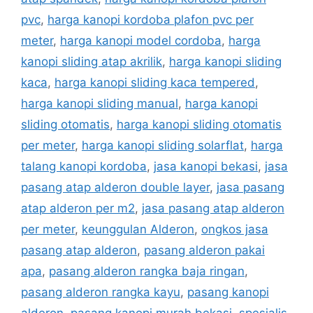
pvc
,
harga kanopi kordoba plafon pvc per
meter
,
harga kanopi model cordoba
,
harga
kanopi sliding atap akrilik
,
harga kanopi sliding
kaca
,
harga kanopi sliding kaca tempered
,
harga kanopi sliding manual
,
harga kanopi
sliding otomatis
,
harga kanopi sliding otomatis
per meter
,
harga kanopi sliding solarflat
,
harga
talang kanopi kordoba
,
jasa kanopi bekasi
,
jasa
pasang atap alderon double layer
,
jasa pasang
atap alderon per m2
,
jasa pasang atap alderon
per meter
,
keunggulan Alderon
,
ongkos jasa
pasang atap alderon
,
pasang alderon pakai
apa
,
pasang alderon rangka baja ringan
,
pasang alderon rangka kayu
,
pasang kanopi
alderon
,
pasang kanopi murah bekasi
,
spesialis