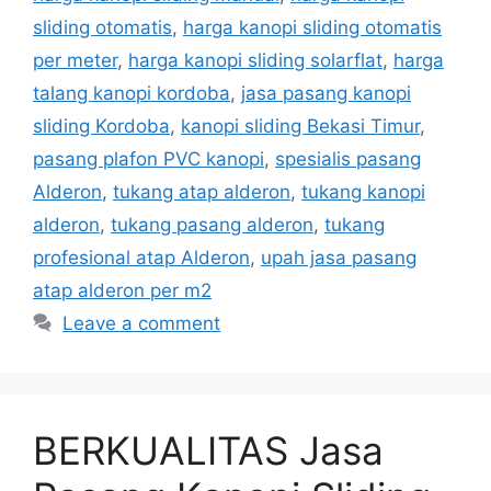
sliding otomatis
,
harga kanopi sliding otomatis
per meter
,
harga kanopi sliding solarflat
,
harga
talang kanopi kordoba
,
jasa pasang kanopi
sliding Kordoba
,
kanopi sliding Bekasi Timur
,
pasang plafon PVC kanopi
,
spesialis pasang
Alderon
,
tukang atap alderon
,
tukang kanopi
alderon
,
tukang pasang alderon
,
tukang
profesional atap Alderon
,
upah jasa pasang
atap alderon per m2
Leave a comment
BERKUALITAS Jasa