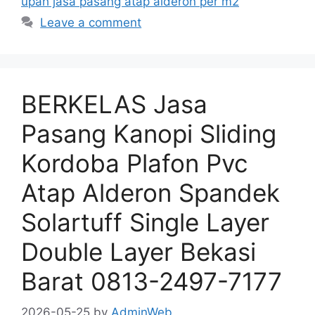
upah jasa pasang atap alderon per m2
Leave a comment
BERKELAS Jasa
Pasang Kanopi Sliding
Kordoba Plafon Pvc
Atap Alderon Spandek
Solartuff Single Layer
Double Layer Bekasi
Barat 0813-2497-7177
2026-05-25
by
AdminWeb