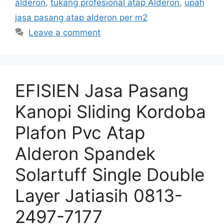
alderon
,
tukang profesional atap Alderon
,
upah
jasa pasang atap alderon per m2
Leave a comment
EFISIEN Jasa Pasang
Kanopi Sliding Kordoba
Plafon Pvc Atap
Alderon Spandek
Solartuff Single Double
Layer Jatiasih 0813-
2497-7177