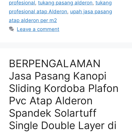
profesional
,
tukang pasang alderon
,
tukang
profesional atap Alderon
,
upah jasa pasang
atap alderon per m2
Leave a comment
BERPENGALAMAN
Jasa Pasang Kanopi
Sliding Kordoba Plafon
Pvc Atap Alderon
Spandek Solartuff
Single Double Layer di