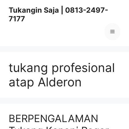
Skip
Tukangin Saja | 0813-2497-
to
7177
content
Menu
tukang profesional
atap Alderon
BERPENGALAMAN