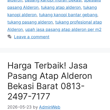
pasang Alderon
,
tukang atap alderon
,
tukang
kanopi alderon
,
tukang kanopi bantar gebang
,
tukang pasang alderon
,
tukang profesional atap
Alderon
,
upah jasa pasang atap alderon per m2
Leave a comment
Harga Terbaik! Jasa
Pasang Atap Alderon
Bekasi Barat 0813-
2497-7177
2026-05-23
by
AdminWeb