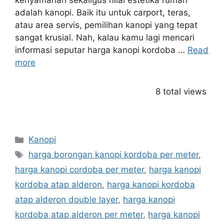
kenyamanan sekaligus nilai estetika rumah
adalah kanopi. Baik itu untuk carport, teras,
atau area servis, pemilihan kanopi yang tepat
sangat krusial. Nah, kalau kamu lagi mencari
informasi seputar harga kanopi kordoba …
Read
more
8 total views
Categories
Kanopi
Tags
harga borongan kanopi kordoba per meter
,
harga kanopi cordoba per meter
,
harga kanopi
kordoba atap alderon
,
harga kanopi kordoba
atap alderon double layer
,
harga kanopi
kordoba atap alderon per meter
,
harga kanopi