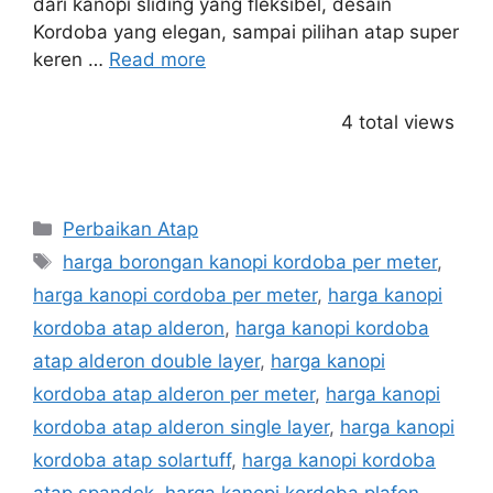
dari kanopi sliding yang fleksibel, desain
Kordoba yang elegan, sampai pilihan atap super
keren …
Read more
4 total views
Categories
Perbaikan Atap
Tags
harga borongan kanopi kordoba per meter
,
harga kanopi cordoba per meter
,
harga kanopi
kordoba atap alderon
,
harga kanopi kordoba
atap alderon double layer
,
harga kanopi
kordoba atap alderon per meter
,
harga kanopi
kordoba atap alderon single layer
,
harga kanopi
kordoba atap solartuff
,
harga kanopi kordoba
atap spandek
,
harga kanopi kordoba plafon