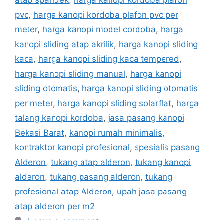
pvc
,
harga kanopi kordoba plafon pvc per
meter
,
harga kanopi model cordoba
,
harga
kanopi sliding atap akrilik
,
harga kanopi sliding
kaca
,
harga kanopi sliding kaca tempered
,
harga kanopi sliding manual
,
harga kanopi
sliding otomatis
,
harga kanopi sliding otomatis
per meter
,
harga kanopi sliding solarflat
,
harga
talang kanopi kordoba
,
jasa pasang kanopi
Bekasi Barat
,
kanopi rumah minimalis
,
kontraktor kanopi profesional
,
spesialis pasang
Alderon
,
tukang atap alderon
,
tukang kanopi
alderon
,
tukang pasang alderon
,
tukang
profesional atap Alderon
,
upah jasa pasang
atap alderon per m2