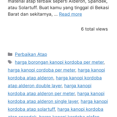
material atap terbaik seperti Alderon, Spandek,
atau Solartuff. Buat kamu yang tinggal di Bekasi
Barat dan sekitarnya, …
Read more
6 total views
Categories
Perbaikan Atap
Tags
harga borongan kanopi kordoba per meter
,
harga kanopi cordoba per meter
,
harga kanopi
kordoba atap alderon
,
harga kanopi kordoba
atap alderon double layer
,
harga kanopi
kordoba atap alderon per meter
,
harga kanopi
kordoba atap alderon single layer
,
harga kanopi
kordoba atap solartuff
,
harga kanopi kordoba
atap spandek
,
harga kanopi kordoba plafon