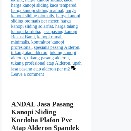
harga kanopi sliding kaca tempered
,
harga kanopi sliding manual
,
harga
kanopi sliding otomatis
,
harga kanopi
sliding otomatis per meter
,
harga
kanopi sliding solarflat
,
harga talang
kanopi kordoba
,
jasa pasang kanopi
Bekasi Barat
,
kanopi rumah
minimalis
,
kontraktor kanopi
profesional
,
spesialis pasang Alderon
,
tukang atap alderon
,
tukang kanopi
alderon
,
tukang pasang alderon
,
tukang profesional atap Alderon
,
upah
jasa pasang atap alderon per m2
Leave a comment
ANDAL Jasa Pasang
Kanopi Sliding
Kordoba Plafon Pvc
Atap Alderon Spandek