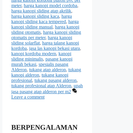
harga kanopi kordoba plafon pvc per
meter
,
harga kanopi model cordoba
,
harga kanopi sliding atap akrilik
,
harga kanopi sliding kaca
,
harga
kanopi sliding kaca tempered
,
harga
kanopi sliding manual
,
harga kanopi
sliding otomatis
,
harga kanopi sliding
otomatis per meter
,
harga kanopi
sliding solarflat
,
harga talang kanopi
kordoba
,
jasa las kanopi bekasi utara
,
kanopi kordoba modern
,
kanopi
sliding minimalis
,
pasang kanopi
murah bekasi
,
spesialis pasang
Alderon
,
tukang atap alderon
,
tukang
kanopi alderon
,
tukang kanopi
profesional
,
tukang pasang alderon
,
tukang profesional atap Alderon
,
upah
jasa pasang atap alderon per m2
Leave a comment
BERPENGALAMAN