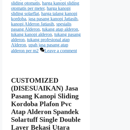
sliding otomatis
,
harga kanopi sliding
otomatis per meter
,
harga kanopi
sliding solarflat
,
harga talang kanopi
kordoba
,
jasa pasang kanopi Jatiasih
,
kanopi Alderon Jatiasih
,
spesialis
pasang Alderon
,
tukang atap alderon
,
tukang kanopi alderon
,
tukang pasang
alderon
,
tukang profesional atap
Alderon
,
upah jasa pasang atap
alderon per m2
Leave a comment
CUSTOMIZED
(DISESUAIKAN) Jasa
Pasang Kanopi Sliding
Kordoba Plafon Pvc
Atap Alderon Spandek
Solartuff Single Double
Layer Bekasi Utara