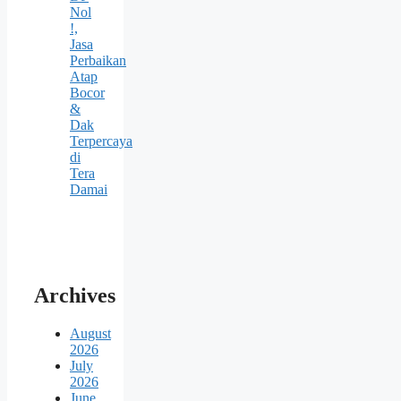
Nol
!,
Jasa
Perbaikan
Atap
Bocor
&
Dak
Terpercaya
di
Tera
Damai
Archives
August
2026
July
2026
June