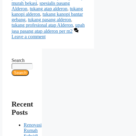
murah bekasi
,
spesialis pasang
Alderon
,
tukang atap alderon
,
tukang
kanopi alderon
,
tukang kanopi bantar
gebang
,
tukang pasang alderon
,
tukang profesional atap Alderon
,
upah
jasa pasang atap alderon per m2
Leave a comment
Search
Search
Recent
Posts
Renovasi
Rumah
Subsidi