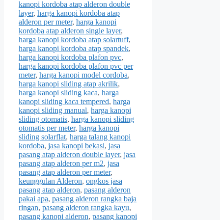
kanopi kordoba atap alderon double
layer
,
harga kanopi kordoba atap
alderon per meter
,
harga kanopi
kordoba atap alderon single layer
,
harga kanopi kordoba atap solartuff
,
harga kanopi kordoba atap spandek
,
harga kanopi kordoba plafon pvc
,
harga kanopi kordoba plafon pvc per
meter
,
harga kanopi model cordoba
,
harga kanopi sliding atap akrilik
,
harga kanopi sliding kaca
,
harga
kanopi sliding kaca tempered
,
harga
kanopi sliding manual
,
harga kanopi
sliding otomatis
,
harga kanopi sliding
otomatis per meter
,
harga kanopi
sliding solarflat
,
harga talang kanopi
kordoba
,
jasa kanopi bekasi
,
jasa
pasang atap alderon double layer
,
jasa
pasang atap alderon per m2
,
jasa
pasang atap alderon per meter
,
keunggulan Alderon
,
ongkos jasa
pasang atap alderon
,
pasang alderon
pakai apa
,
pasang alderon rangka baja
ringan
,
pasang alderon rangka kayu
,
pasang kanopi alderon
,
pasang kanopi