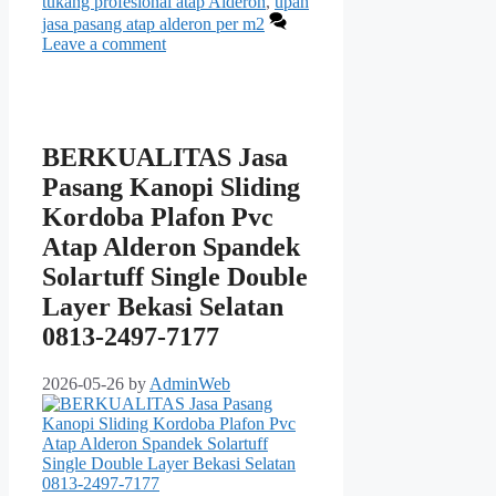
tukang profesional atap Alderon
,
upah
jasa pasang atap alderon per m2
Leave a comment
BERKUALITAS Jasa
Pasang Kanopi Sliding
Kordoba Plafon Pvc
Atap Alderon Spandek
Solartuff Single Double
Layer Bekasi Selatan
0813-2497-7177
2026-05-26
by
AdminWeb