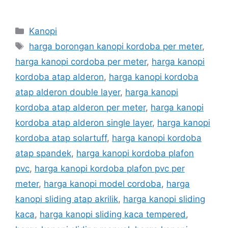
Categories
Kanopi
Tags
harga borongan kanopi kordoba per meter
,
harga kanopi cordoba per meter
,
harga kanopi
kordoba atap alderon
,
harga kanopi kordoba
atap alderon double layer
,
harga kanopi
kordoba atap alderon per meter
,
harga kanopi
kordoba atap alderon single layer
,
harga kanopi
kordoba atap solartuff
,
harga kanopi kordoba
atap spandek
,
harga kanopi kordoba plafon
pvc
,
harga kanopi kordoba plafon pvc per
meter
,
harga kanopi model cordoba
,
harga
kanopi sliding atap akrilik
,
harga kanopi sliding
kaca
,
harga kanopi sliding kaca tempered
,