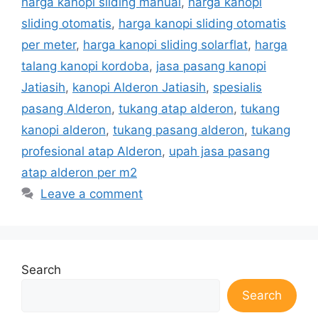
harga kanopi sliding manual
,
harga kanopi
sliding otomatis
,
harga kanopi sliding otomatis
per meter
,
harga kanopi sliding solarflat
,
harga
talang kanopi kordoba
,
jasa pasang kanopi
Jatiasih
,
kanopi Alderon Jatiasih
,
spesialis
pasang Alderon
,
tukang atap alderon
,
tukang
kanopi alderon
,
tukang pasang alderon
,
tukang
profesional atap Alderon
,
upah jasa pasang
atap alderon per m2
Leave a comment
Search
Search