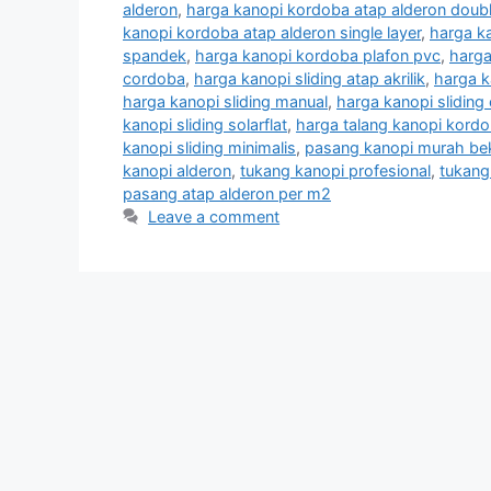
alderon
,
harga kanopi kordoba atap alderon doubl
kanopi kordoba atap alderon single layer
,
harga ka
spandek
,
harga kanopi kordoba plafon pvc
,
harga
cordoba
,
harga kanopi sliding atap akrilik
,
harga k
harga kanopi sliding manual
,
harga kanopi sliding
kanopi sliding solarflat
,
harga talang kanopi kord
kanopi sliding minimalis
,
pasang kanopi murah be
kanopi alderon
,
tukang kanopi profesional
,
tukang
pasang atap alderon per m2
Leave a comment