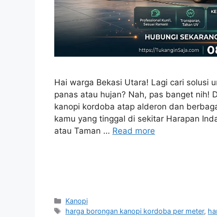
Hai warga Bekasi Utara! Lagi cari solusi
panas atau hujan? Nah, pas banget nih! Di 
kanopi kordoba atap alderon dan berbagai
kamu yang tinggal di sekitar Harapan In
atau Taman …
Read more
Categories
Kanopi
Tags
harga borongan kanopi kordoba per meter
,
ha