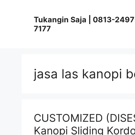
Skip
to
Tukangin Saja | 0813-2497
content
7177
jasa las kanopi b
CUSTOMIZED (DISE
Kanopi Sliding Kord