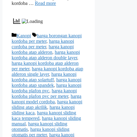
kordoba …
Read more
Categories
Tags
Kanopi
harga borongan kanopi
kordoba per meter
,
harga kanopi
cordoba per meter
,
harga kanopi
kordoba atap alderon
,
harga kanopi
kordoba atap alderon double layer
,
harga kanopi kordoba atap alderon
per meter
,
harga kanopi kordoba atap
alderon single layer
,
harga kanopi
kordoba atap solartuff
,
harga kanopi
kordoba atap spandek
,
harga kanopi
kordoba plafon pvc
,
harga kanopi
kordoba plafon pvc per meter
,
harga
kanopi model cordoba
,
harga kanopi
sliding atap akrilik
,
harga kanopi
sliding kaca
,
harga kanopi sliding
kaca tempered
,
harga kanopi sliding
manual
,
harga kanopi sliding
otomatis
,
harga kanopi sliding
otomatis per meter
,
harga kanopi