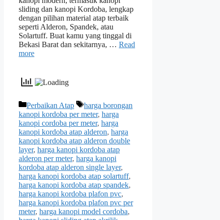
kanopi modern, termasuk kanopi
sliding dan kanopi Kordoba, lengkap
dengan pilihan material atap terbaik
seperti Alderon, Spandek, atau
Solartuff. Buat kamu yang tinggal di
Bekasi Barat dan sekitarnya, …
Read
more
Categories
Tags
Perbaikan Atap
harga borongan
kanopi kordoba per meter
,
harga
kanopi cordoba per meter
,
harga
kanopi kordoba atap alderon
,
harga
kanopi kordoba atap alderon double
layer
,
harga kanopi kordoba atap
alderon per meter
,
harga kanopi
kordoba atap alderon single layer
,
harga kanopi kordoba atap solartuff
,
harga kanopi kordoba atap spandek
,
harga kanopi kordoba plafon pvc
,
harga kanopi kordoba plafon pvc per
meter
,
harga kanopi model cordoba
,