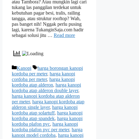
atau Tambora? Atau mungkin lagi cari
tukang las panggilan terdekat untuk
kebutuhan pagar besi, tralis, railing
tangga, atau struktur rooftop? Wah,
pas banget nih! Nggak perlu pusing
lagi, karena TukanginSaja.com hadir
sebagai solusi jitu …
Read more
Categories
Tags
Kanopi
harga borongan kanopi
kordoba per meter
,
harga kanopi
cordoba per meter
,
harga kanopi
kordoba atap alderon
,
harga kanopi
kordoba atap alderon double layer
,
harga kanopi kordoba atap alderon
per meter
,
harga kanopi kordoba atap
alderon single layer
,
harga kanopi
kordoba atap solartuff
,
harga kanopi
kordoba atap spandek
,
harga kanopi
kordoba plafon pvc
,
harga kanopi
kordoba plafon pvc per meter
,
harga
kanopi model cordoba
,
harga kanopi