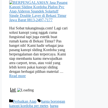
Hai Sobat tukanginsaja.com! Lagi cari
solusi kanopi yang nggak cuma
fungsional tapi juga estetik buat
rumah kamu di Bekasi Timur? Pas
banget nih! Kami hadir sebagai jasa
pasang kanopi sliding Kordoba yang
berpengalaman dan terpercaya. Kami
siap membantu kamu mewujudkan
area carport, teras, atau void yang
lebih keren pakai kanopi sliding
dengan berbagai pilihan material …
Read more
Categories
Tags
Perbaikan Atap
harga borongan
kanopi kordoba per meter
,
harga