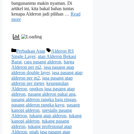
bangunanmu makin nyaman. Di
artikel ini, kita bakal bahas tuntas
kenapa Alderon jadi pilihan …
Read
more
Categories
Tags
Perbaikan Atap
Alderon RS
Single Layer
,
atap Alderon Bekasi
Barat
,
cara pasang alderon
,
harga
Alderon per m2
,
jasa pasang atap
alderon double layer
,
jasa pasang atap
alderon per m2
,
jasa pasang atap
alderon per meter
,
keunggulan
Alderon
,
ongkos jasa pasang atap
alderon
,
pasang alderon pakai apa
,
pasang alderon rangka baja ringan
,
pasang alderon rangka kayu
,
pasang
kanopi alderon
,
spesialis pasang
Alderon
,
tukang atap alderon
,
tukang
kanopi alderon
,
tukang pasang
alderon
,
tukang profesional atap
Alderon
,
upah jasa pasang atap