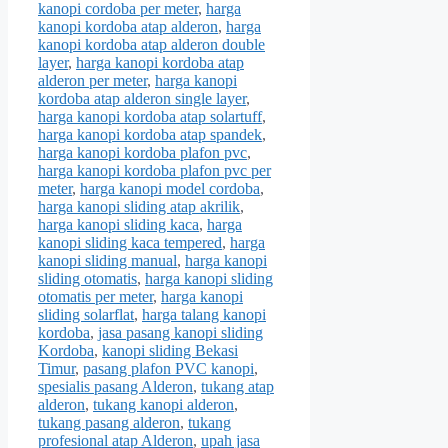
kanopi cordoba per meter
,
harga
kanopi kordoba atap alderon
,
harga
kanopi kordoba atap alderon double
layer
,
harga kanopi kordoba atap
alderon per meter
,
harga kanopi
kordoba atap alderon single layer
,
harga kanopi kordoba atap solartuff
,
harga kanopi kordoba atap spandek
,
harga kanopi kordoba plafon pvc
,
harga kanopi kordoba plafon pvc per
meter
,
harga kanopi model cordoba
,
harga kanopi sliding atap akrilik
,
harga kanopi sliding kaca
,
harga
kanopi sliding kaca tempered
,
harga
kanopi sliding manual
,
harga kanopi
sliding otomatis
,
harga kanopi sliding
otomatis per meter
,
harga kanopi
sliding solarflat
,
harga talang kanopi
kordoba
,
jasa pasang kanopi sliding
Kordoba
,
kanopi sliding Bekasi
Timur
,
pasang plafon PVC kanopi
,
spesialis pasang Alderon
,
tukang atap
alderon
,
tukang kanopi alderon
,
tukang pasang alderon
,
tukang
profesional atap Alderon
,
upah jasa