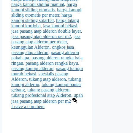
harga kanopi sliding manual
,
harga
kanopi sliding otomatis
,
harga kanopi
sliding otomatis per meter
,
harga
kanopi sliding solarflat
,
harga talang
kanopi kordoba
,
jasa kanopi bekasi
,
jasa pasang atap alderon double layer
,
jasa pasang atap alderon per m2
,
jasa
pasang atap alderon per meter
,
keunggulan Alderon
,
ongkos jasa
pasang atap alderon
,
pasang alderon
pakai apa
,
pasang alderon rangka baja
ringan
,
pasang alderon rangka kayu
,
pasang kanopi alderon
,
pasang kanopi
murah bekasi
,
spesialis pasang
Alderon
,
tukang atap alderon
,
tukang
kanopi alderon
,
tukang kanopi bantar
gebang
,
tukang pasang alderon
,
tukang profesional atap Alderon
,
upah
jasa pasang atap alderon per m2
Leave a comment