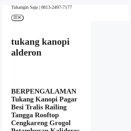
Skip
Tukangin Saja | 0813-2497-7177
to
content
Menu
tukang kanopi
alderon
BERPENGALAMAN
Tukang Kanopi Pagar
Besi Tralis Railing
Tangga Rooftop
Cengkareng Grogol
Petamburan Kalideres