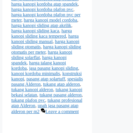
harga kanopi kordoba atap spandek
,
harga kanopi kordoba plafon pvc
,
harga kanopi kordoba plafon pvc per
meter
,
harga kanopi model cordoba
,
harga kanopi sliding atap akrilik
,
harga kanopi sliding kaca
,
harga
kanopi sliding kaca tempered
,
harga
kanopi sliding manual
,
harga kanopi
sliding otomatis
,
harga kanopi sliding
otomatis per meter
,
harga kanopi
sliding solarflat
,
harga kanopi
spandek
,
harga talang kanopi
kordoba
,
jasa pasang kanopi sliding
,
kanopi kordoba minimalis
,
konstruksi
kanopi
,
pasang atap solartuff
,
spesialis
pasang Alderon
,
tukang atap alderon
,
tukang kanopi alderon
,
tukang kanopi
bekasi selatan
,
tukang pasang alderon
,
tukang plafon pvc
,
tukang profesional
atap Alderon
,
upah jasa pasang atap
alderon per m2
Leave a comment