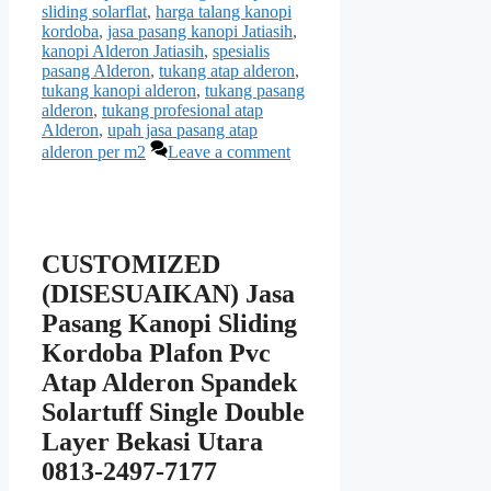
sliding solarflat
,
harga talang kanopi
kordoba
,
jasa pasang kanopi Jatiasih
,
kanopi Alderon Jatiasih
,
spesialis
pasang Alderon
,
tukang atap alderon
,
tukang kanopi alderon
,
tukang pasang
alderon
,
tukang profesional atap
Alderon
,
upah jasa pasang atap
alderon per m2
Leave a comment
CUSTOMIZED
(DISESUAIKAN) Jasa
Pasang Kanopi Sliding
Kordoba Plafon Pvc
Atap Alderon Spandek
Solartuff Single Double
Layer Bekasi Utara
0813-2497-7177