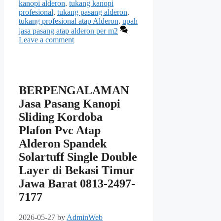
kanopi alderon
,
tukang kanopi
profesional
,
tukang pasang alderon
,
tukang profesional atap Alderon
,
upah
jasa pasang atap alderon per m2
Leave a comment
BERPENGALAMAN
Jasa Pasang Kanopi
Sliding Kordoba
Plafon Pvc Atap
Alderon Spandek
Solartuff Single Double
Layer di Bekasi Timur
Jawa Barat 0813-2497-
7177
2026-05-27
by
AdminWeb