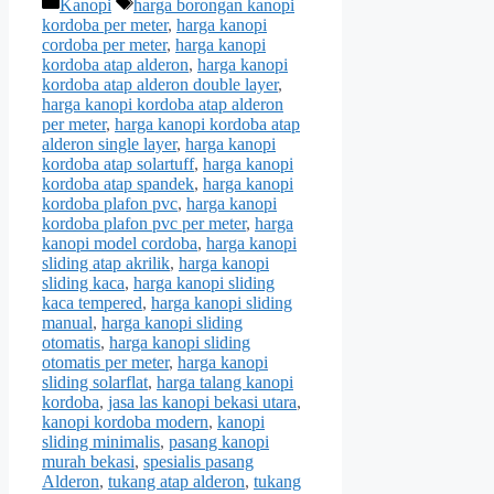
Categories
Tags
Kanopi
harga borongan kanopi
kordoba per meter
,
harga kanopi
cordoba per meter
,
harga kanopi
kordoba atap alderon
,
harga kanopi
kordoba atap alderon double layer
,
harga kanopi kordoba atap alderon
per meter
,
harga kanopi kordoba atap
alderon single layer
,
harga kanopi
kordoba atap solartuff
,
harga kanopi
kordoba atap spandek
,
harga kanopi
kordoba plafon pvc
,
harga kanopi
kordoba plafon pvc per meter
,
harga
kanopi model cordoba
,
harga kanopi
sliding atap akrilik
,
harga kanopi
sliding kaca
,
harga kanopi sliding
kaca tempered
,
harga kanopi sliding
manual
,
harga kanopi sliding
otomatis
,
harga kanopi sliding
otomatis per meter
,
harga kanopi
sliding solarflat
,
harga talang kanopi
kordoba
,
jasa las kanopi bekasi utara
,
kanopi kordoba modern
,
kanopi
sliding minimalis
,
pasang kanopi
murah bekasi
,
spesialis pasang
Alderon
,
tukang atap alderon
,
tukang