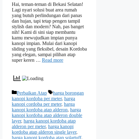
Hai, teman-teman di Bekasi Selatan!
Lagi nyari solusi buat area rumah
yang butuh perlindungan dari panas
dan hujan, tapi tetap pengen tampil
stylish dan modern? Nah, pas banget
nih! Kami di sini siap membantu
kamu mewujudkan impian punya
kanopi impian. Mulai dari kanopi
sliding yang fleksibel, desain Kordoba
yang elegan, sampai pilihan atap
super keren …
Read more
Categories
Tags
Perbaikan Atap
harga borongan
kanopi kordoba per meter
,
harga
kanopi cordoba per meter
,
harga
kanopi kordoba atap alderon
,
harga
kanopi kordoba atap alderon double
layer
,
harga kanopi kordoba atap
alderon per meter
,
harga kanopi
kordoba atap alderon single layer
,
harga kanopi kordoba atap solartuff
,