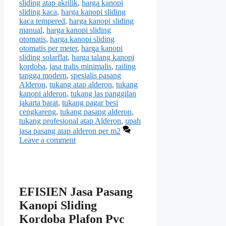
sliding atap akrilik
,
harga kanopi
sliding kaca
,
harga kanopi sliding
kaca tempered
,
harga kanopi sliding
manual
,
harga kanopi sliding
otomatis
,
harga kanopi sliding
otomatis per meter
,
harga kanopi
sliding solarflat
,
harga talang kanopi
kordoba
,
jasa tralis minimalis
,
railing
tangga modern
,
spesialis pasang
Alderon
,
tukang atap alderon
,
tukang
kanopi alderon
,
tukang las panggilan
jakarta barat
,
tukang pagar besi
cengkareng
,
tukang pasang alderon
,
tukang profesional atap Alderon
,
upah
jasa pasang atap alderon per m2
Leave a comment
EFISIEN Jasa Pasang
Kanopi Sliding
Kordoba Plafon Pvc