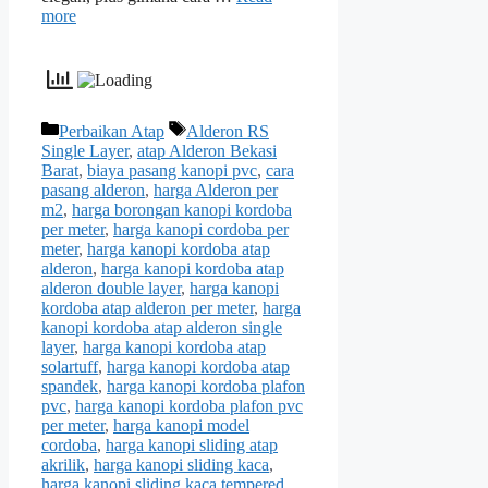
more
Categories
Tags
Perbaikan Atap
Alderon RS
Single Layer
,
atap Alderon Bekasi
Barat
,
biaya pasang kanopi pvc
,
cara
pasang alderon
,
harga Alderon per
m2
,
harga borongan kanopi kordoba
per meter
,
harga kanopi cordoba per
meter
,
harga kanopi kordoba atap
alderon
,
harga kanopi kordoba atap
alderon double layer
,
harga kanopi
kordoba atap alderon per meter
,
harga
kanopi kordoba atap alderon single
layer
,
harga kanopi kordoba atap
solartuff
,
harga kanopi kordoba atap
spandek
,
harga kanopi kordoba plafon
pvc
,
harga kanopi kordoba plafon pvc
per meter
,
harga kanopi model
cordoba
,
harga kanopi sliding atap
akrilik
,
harga kanopi sliding kaca
,
harga kanopi sliding kaca tempered
,