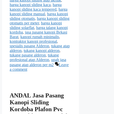
harga kanopi sliding atap akrilik
,
harga kanopi sliding kaca
,
harga
kanopi sliding kaca tempered
,
harga
kanopi sliding manual
,
harga kanopi
sliding otomatis
,
harga kanopi sliding
otomatis per meter
,
harga kanopi
sliding solarflat
,
harga talang kanopi
kordoba
,
jasa pasang kanopi Bekasi
Barat
,
kanopi rumah minimalis
,
kontraktor kanopi profesional
,
spesialis pasang Alderon
,
tukang atap
alderon
,
tukang kanopi alderon
,
tukang pasang alderon
,
tukang
profesional atap Alderon
,
upah jasa
pasang atap alderon per m2
Leave
a comment
ANDAL Jasa Pasang
Kanopi Sliding
Kordoba Plafon Pvc