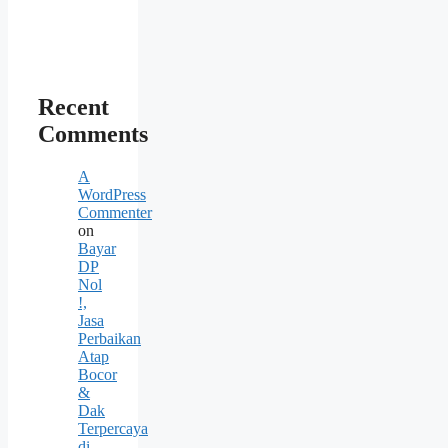
Recent
Comments
A
WordPress
Commenter
on
Bayar
DP
Nol
!,
Jasa
Perbaikan
Atap
Bocor
&
Dak
Terpercaya
di