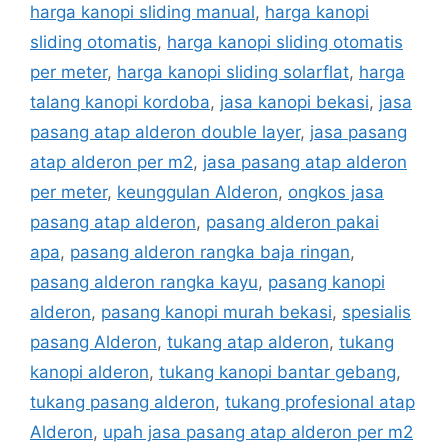
harga kanopi sliding manual
,
harga kanopi
sliding otomatis
,
harga kanopi sliding otomatis
per meter
,
harga kanopi sliding solarflat
,
harga
talang kanopi kordoba
,
jasa kanopi bekasi
,
jasa
pasang atap alderon double layer
,
jasa pasang
atap alderon per m2
,
jasa pasang atap alderon
per meter
,
keunggulan Alderon
,
ongkos jasa
pasang atap alderon
,
pasang alderon pakai
apa
,
pasang alderon rangka baja ringan
,
pasang alderon rangka kayu
,
pasang kanopi
alderon
,
pasang kanopi murah bekasi
,
spesialis
pasang Alderon
,
tukang atap alderon
,
tukang
kanopi alderon
,
tukang kanopi bantar gebang
,
tukang pasang alderon
,
tukang profesional atap
Alderon
,
upah jasa pasang atap alderon per m2