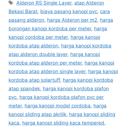
Tags
Alderon RS Single Layer
,
atap Alderon
Bekasi Barat
,
biaya pasang kanopi pvc
,
cara
pasang alderon
,
harga Alderon per m2
,
harga
borongan kanopi kordoba per meter
,
harga
kanopi cordoba per meter
,
harga kanopi
kordoba atap alderon
,
harga kanopi kordoba
atap alderon double layer
,
harga kanopi
kordoba atap alderon per meter
,
harga kanopi
kordoba atap alderon single layer
,
harga kanopi
kordoba atap solartuff
,
harga kanopi kordoba
atap spandek
,
harga kanopi kordoba plafon
pvc
,
harga kanopi kordoba plafon pvc per
meter
,
harga kanopi model cordoba
,
harga
kanopi sliding atap akrilik
,
harga kanopi sliding
kaca
,
harga kanopi sliding kaca tempered
,