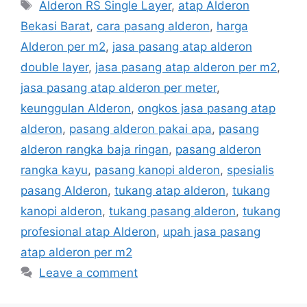
Tags
Alderon RS Single Layer
,
atap Alderon
Bekasi Barat
,
cara pasang alderon
,
harga
Alderon per m2
,
jasa pasang atap alderon
double layer
,
jasa pasang atap alderon per m2
,
jasa pasang atap alderon per meter
,
keunggulan Alderon
,
ongkos jasa pasang atap
alderon
,
pasang alderon pakai apa
,
pasang
alderon rangka baja ringan
,
pasang alderon
rangka kayu
,
pasang kanopi alderon
,
spesialis
pasang Alderon
,
tukang atap alderon
,
tukang
kanopi alderon
,
tukang pasang alderon
,
tukang
profesional atap Alderon
,
upah jasa pasang
atap alderon per m2
Leave a comment