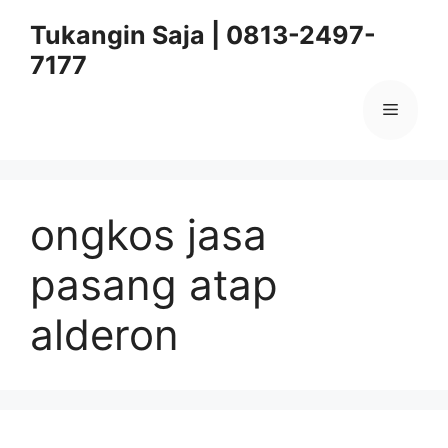
Skip
Tukangin Saja | 0813-2497-
to
7177
content
Menu
ongkos jasa
pasang atap
alderon