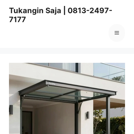
Skip
Tukangin Saja | 0813-2497-
to
7177
content
Menu