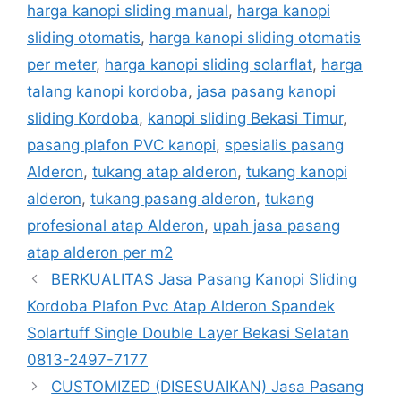
harga kanopi sliding manual
,
harga kanopi
sliding otomatis
,
harga kanopi sliding otomatis
per meter
,
harga kanopi sliding solarflat
,
harga
talang kanopi kordoba
,
jasa pasang kanopi
sliding Kordoba
,
kanopi sliding Bekasi Timur
,
pasang plafon PVC kanopi
,
spesialis pasang
Alderon
,
tukang atap alderon
,
tukang kanopi
alderon
,
tukang pasang alderon
,
tukang
profesional atap Alderon
,
upah jasa pasang
atap alderon per m2
BERKUALITAS Jasa Pasang Kanopi Sliding
Kordoba Plafon Pvc Atap Alderon Spandek
Solartuff Single Double Layer Bekasi Selatan
0813-2497-7177
CUSTOMIZED (DISESUAIKAN) Jasa Pasang