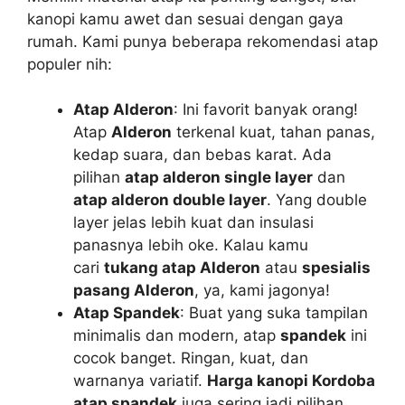
kanopi kamu awet dan sesuai dengan gaya
rumah. Kami punya beberapa rekomendasi atap
populer nih:
Atap Alderon
: Ini favorit banyak orang!
Atap
Alderon
terkenal kuat, tahan panas,
kedap suara, dan bebas karat. Ada
pilihan
atap alderon single layer
dan
atap alderon double layer
. Yang double
layer jelas lebih kuat dan insulasi
panasnya lebih oke. Kalau kamu
cari
tukang atap Alderon
atau
spesialis
pasang Alderon
, ya, kami jagonya!
Atap Spandek
: Buat yang suka tampilan
minimalis dan modern, atap
spandek
ini
cocok banget. Ringan, kuat, dan
warnanya variatif.
Harga kanopi Kordoba
atap spandek
juga sering jadi pilihan