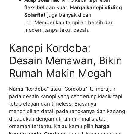
Atap Solarflat
: Mirip kaca tapi lebih
fleksibel dan kuat.
Harga kanopi sliding
Solarflat
juga banyak dicari
lho. Memberikan tampilan bersih dan
modern tanpa takut pecah.
Kanopi Kordoba:
Desain Menawan, Bikin
Rumah Makin Megah
Nama “Kordoba” atau “Cordoba” itu merujuk
pada desain kanopi yang cenderung klasik tapi
tetap elegan dan timeless. Biasanya
menonjolkan detail pada rangkanya dan kadang
dipadukan dengan ukiran minimalis atau
ornamen tertentu. Kalau kamu pilih
harga
kanopi model Cordoba
, berarti kamu memang