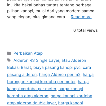
ini, kita bakal bahas tuntas tentang berbagai
pilihan kanopi, mulai dari yang modern sampai
yang elegan, plus gimana cara …
Read more
6 total views
Categories
Perbaikan Atap
Tags
Alderon RS Single Layer
,
atap Alderon
Bekasi Barat
,
biaya pasang kanopi pvc
,
cara
pasang alderon
,
harga Alderon per m2
,
harga
borongan kanopi kordoba per meter
,
harga
kanopi cordoba per meter
,
harga kanopi
kordoba atap alderon
,
harga kanopi kordoba
atap alderon double layer
,
harga kanopi