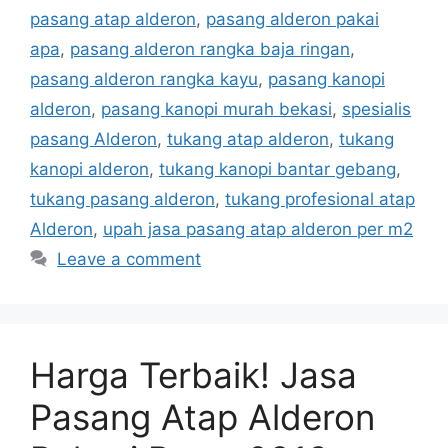
pasang atap alderon
,
pasang alderon pakai
apa
,
pasang alderon rangka baja ringan
,
pasang alderon rangka kayu
,
pasang kanopi
alderon
,
pasang kanopi murah bekasi
,
spesialis
pasang Alderon
,
tukang atap alderon
,
tukang
kanopi alderon
,
tukang kanopi bantar gebang
,
tukang pasang alderon
,
tukang profesional atap
Alderon
,
upah jasa pasang atap alderon per m2
Leave a comment
Harga Terbaik! Jasa
Pasang Atap Alderon