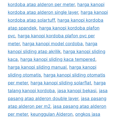
kordoba atap alderon per meter
,
harga kanopi
kordoba atap alderon single layer
,
harga kanopi
kordoba atap solartuff
,
harga kanopi kordoba
atap spandek
,
harga kanopi kordoba plafon
pvc
,
harga kanopi kordoba plafon pvc per
meter
,
harga kanopi model cordoba
,
harga
kanopi sliding atap akrilik
,
harga kanopi sliding
kaca
,
harga kanopi sliding kaca tempered
,
harga kanopi sliding manual
,
harga kanopi
sliding otomatis
,
harga kanopi sliding otomatis
per meter
,
harga kanopi sliding solarflat
,
harga
talang kanopi kordoba
,
jasa kanopi bekasi
,
jasa
pasang atap alderon double layer
,
jasa pasang
atap alderon per m2
,
jasa pasang atap alderon
per meter
,
keunggulan Alderon
,
ongkos jasa