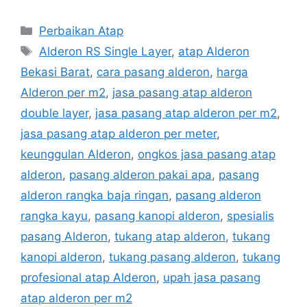
Categories
Perbaikan Atap
Tags
Alderon RS Single Layer
,
atap Alderon
Bekasi Barat
,
cara pasang alderon
,
harga
Alderon per m2
,
jasa pasang atap alderon
double layer
,
jasa pasang atap alderon per m2
,
jasa pasang atap alderon per meter
,
keunggulan Alderon
,
ongkos jasa pasang atap
alderon
,
pasang alderon pakai apa
,
pasang
alderon rangka baja ringan
,
pasang alderon
rangka kayu
,
pasang kanopi alderon
,
spesialis
pasang Alderon
,
tukang atap alderon
,
tukang
kanopi alderon
,
tukang pasang alderon
,
tukang
profesional atap Alderon
,
upah jasa pasang
atap alderon per m2