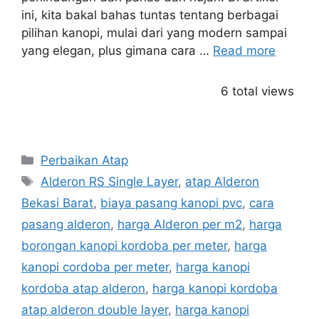
ini, kita bakal bahas tuntas tentang berbagai
pilihan kanopi, mulai dari yang modern sampai
yang elegan, plus gimana cara …
Read more
6 total views
Categories
Perbaikan Atap
Tags
Alderon RS Single Layer
,
atap Alderon
Bekasi Barat
,
biaya pasang kanopi pvc
,
cara
pasang alderon
,
harga Alderon per m2
,
harga
borongan kanopi kordoba per meter
,
harga
kanopi cordoba per meter
,
harga kanopi
kordoba atap alderon
,
harga kanopi kordoba
atap alderon double layer
,
harga kanopi