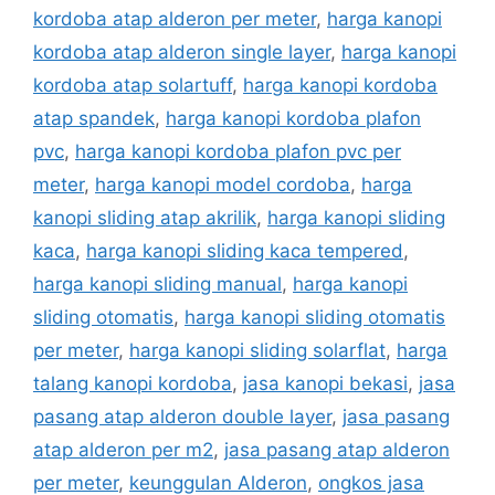
kordoba atap alderon per meter
,
harga kanopi
kordoba atap alderon single layer
,
harga kanopi
kordoba atap solartuff
,
harga kanopi kordoba
atap spandek
,
harga kanopi kordoba plafon
pvc
,
harga kanopi kordoba plafon pvc per
meter
,
harga kanopi model cordoba
,
harga
kanopi sliding atap akrilik
,
harga kanopi sliding
kaca
,
harga kanopi sliding kaca tempered
,
harga kanopi sliding manual
,
harga kanopi
sliding otomatis
,
harga kanopi sliding otomatis
per meter
,
harga kanopi sliding solarflat
,
harga
talang kanopi kordoba
,
jasa kanopi bekasi
,
jasa
pasang atap alderon double layer
,
jasa pasang
atap alderon per m2
,
jasa pasang atap alderon
per meter
,
keunggulan Alderon
,
ongkos jasa