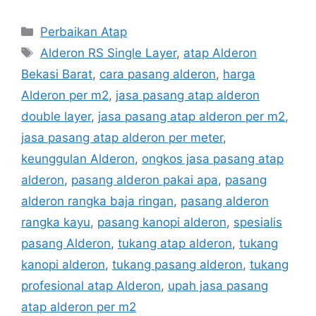
Categories
Perbaikan Atap
Tags
Alderon RS Single Layer
,
atap Alderon
Bekasi Barat
,
cara pasang alderon
,
harga
Alderon per m2
,
jasa pasang atap alderon
double layer
,
jasa pasang atap alderon per m2
,
jasa pasang atap alderon per meter
,
keunggulan Alderon
,
ongkos jasa pasang atap
alderon
,
pasang alderon pakai apa
,
pasang
alderon rangka baja ringan
,
pasang alderon
rangka kayu
,
pasang kanopi alderon
,
spesialis
pasang Alderon
,
tukang atap alderon
,
tukang
kanopi alderon
,
tukang pasang alderon
,
tukang
profesional atap Alderon
,
upah jasa pasang
atap alderon per m2