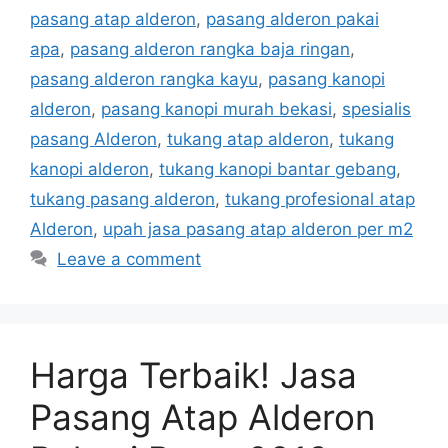
pasang atap alderon
,
pasang alderon pakai
apa
,
pasang alderon rangka baja ringan
,
pasang alderon rangka kayu
,
pasang kanopi
alderon
,
pasang kanopi murah bekasi
,
spesialis
pasang Alderon
,
tukang atap alderon
,
tukang
kanopi alderon
,
tukang kanopi bantar gebang
,
tukang pasang alderon
,
tukang profesional atap
Alderon
,
upah jasa pasang atap alderon per m2
Leave a comment
Harga Terbaik! Jasa
Pasang Atap Alderon