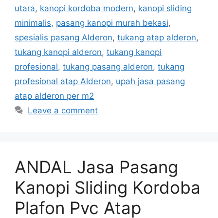
utara
,
kanopi kordoba modern
,
kanopi sliding
minimalis
,
pasang kanopi murah bekasi
,
spesialis pasang Alderon
,
tukang atap alderon
,
tukang kanopi alderon
,
tukang kanopi
profesional
,
tukang pasang alderon
,
tukang
profesional atap Alderon
,
upah jasa pasang
atap alderon per m2
Leave a comment
ANDAL Jasa Pasang
Kanopi Sliding Kordoba
Plafon Pvc Atap