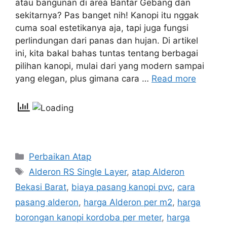
atau bangunan di area Bantar Gebang dan
sekitarnya? Pas banget nih! Kanopi itu nggak
cuma soal estetikanya aja, tapi juga fungsi
perlindungan dari panas dan hujan. Di artikel
ini, kita bakal bahas tuntas tentang berbagai
pilihan kanopi, mulai dari yang modern sampai
yang elegan, plus gimana cara …
Read more
Categories
Perbaikan Atap
Tags
Alderon RS Single Layer
,
atap Alderon
Bekasi Barat
,
biaya pasang kanopi pvc
,
cara
pasang alderon
,
harga Alderon per m2
,
harga
borongan kanopi kordoba per meter
,
harga