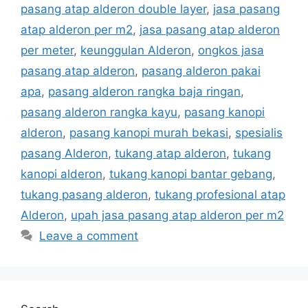
pasang atap alderon double layer
,
jasa pasang
atap alderon per m2
,
jasa pasang atap alderon
per meter
,
keunggulan Alderon
,
ongkos jasa
pasang atap alderon
,
pasang alderon pakai
apa
,
pasang alderon rangka baja ringan
,
pasang alderon rangka kayu
,
pasang kanopi
alderon
,
pasang kanopi murah bekasi
,
spesialis
pasang Alderon
,
tukang atap alderon
,
tukang
kanopi alderon
,
tukang kanopi bantar gebang
,
tukang pasang alderon
,
tukang profesional atap
Alderon
,
upah jasa pasang atap alderon per m2
Leave a comment