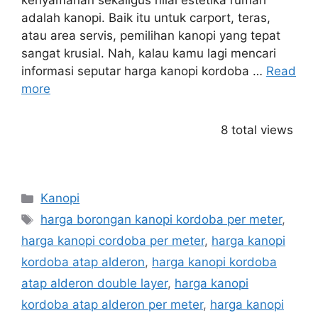
kenyamanan sekaligus nilai estetika rumah
adalah kanopi. Baik itu untuk carport, teras,
atau area servis, pemilihan kanopi yang tepat
sangat krusial. Nah, kalau kamu lagi mencari
informasi seputar harga kanopi kordoba …
Read
more
8 total views
Categories
Kanopi
Tags
harga borongan kanopi kordoba per meter
,
harga kanopi cordoba per meter
,
harga kanopi
kordoba atap alderon
,
harga kanopi kordoba
atap alderon double layer
,
harga kanopi
kordoba atap alderon per meter
,
harga kanopi