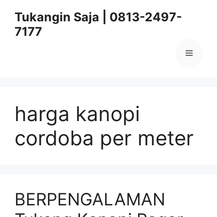
Skip
Tukangin Saja | 0813-2497-
to
7177
content
Menu
harga kanopi
cordoba per meter
BERPENGALAMAN