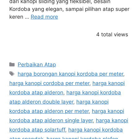
dari kanopi sliding yang fleksibel, desain
Kordoba yang elegan, sampai pilihan atap super
keren …
Read more
4 total views
Categories
Perbaikan Atap
Tags
harga borongan kanopi kordoba per meter
,
harga kanopi cordoba per meter
,
harga kanopi
kordoba atap alderon
,
harga kanopi kordoba
atap alderon double layer
,
harga kanopi
kordoba atap alderon per meter
,
harga kanopi
kordoba atap alderon single layer
,
harga kanopi
kordoba atap solartuff
,
harga kanopi kordoba
atap spandek
,
harga kanopi kordoba plafon