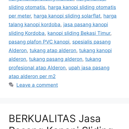
sliding otomatis
,
harga kanopi sliding otomatis
per meter
,
harga kanopi sliding solarflat
,
harga
talang kanopi kordoba
,
jasa pasang kanopi
sliding Kordoba
,
kanopi sliding Bekasi Timur
,
pasang plafon PVC kanopi
,
spesialis pasang
Alderon
,
tukang atap alderon
,
tukang kanopi
alderon
,
tukang pasang alderon
,
tukang
profesional atap Alderon
,
upah jasa pasang
atap alderon per m2
Leave a comment
BERKUALITAS Jasa