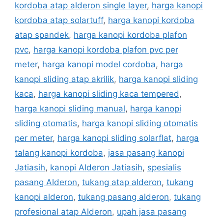
kordoba atap alderon single layer
,
harga kanopi
kordoba atap solartuff
,
harga kanopi kordoba
atap spandek
,
harga kanopi kordoba plafon
pvc
,
harga kanopi kordoba plafon pvc per
meter
,
harga kanopi model cordoba
,
harga
kanopi sliding atap akrilik
,
harga kanopi sliding
kaca
,
harga kanopi sliding kaca tempered
,
harga kanopi sliding manual
,
harga kanopi
sliding otomatis
,
harga kanopi sliding otomatis
per meter
,
harga kanopi sliding solarflat
,
harga
talang kanopi kordoba
,
jasa pasang kanopi
Jatiasih
,
kanopi Alderon Jatiasih
,
spesialis
pasang Alderon
,
tukang atap alderon
,
tukang
kanopi alderon
,
tukang pasang alderon
,
tukang
profesional atap Alderon
,
upah jasa pasang