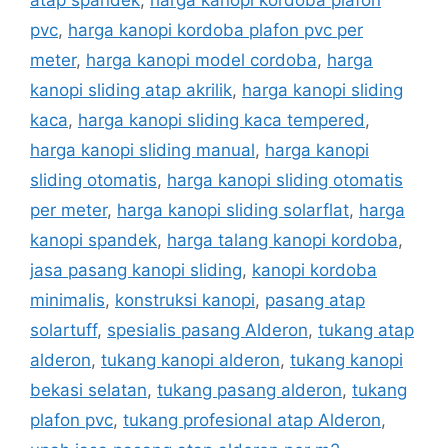
pvc
,
harga kanopi kordoba plafon pvc per
meter
,
harga kanopi model cordoba
,
harga
kanopi sliding atap akrilik
,
harga kanopi sliding
kaca
,
harga kanopi sliding kaca tempered
,
harga kanopi sliding manual
,
harga kanopi
sliding otomatis
,
harga kanopi sliding otomatis
per meter
,
harga kanopi sliding solarflat
,
harga
kanopi spandek
,
harga talang kanopi kordoba
,
jasa pasang kanopi sliding
,
kanopi kordoba
minimalis
,
konstruksi kanopi
,
pasang atap
solartuff
,
spesialis pasang Alderon
,
tukang atap
alderon
,
tukang kanopi alderon
,
tukang kanopi
bekasi selatan
,
tukang pasang alderon
,
tukang
plafon pvc
,
tukang profesional atap Alderon
,