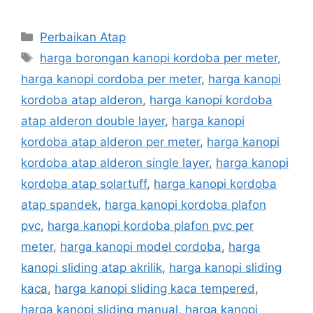
Categories
Perbaikan Atap
Tags
harga borongan kanopi kordoba per meter
,
harga kanopi cordoba per meter
,
harga kanopi
kordoba atap alderon
,
harga kanopi kordoba
atap alderon double layer
,
harga kanopi
kordoba atap alderon per meter
,
harga kanopi
kordoba atap alderon single layer
,
harga kanopi
kordoba atap solartuff
,
harga kanopi kordoba
atap spandek
,
harga kanopi kordoba plafon
pvc
,
harga kanopi kordoba plafon pvc per
meter
,
harga kanopi model cordoba
,
harga
kanopi sliding atap akrilik
,
harga kanopi sliding
kaca
,
harga kanopi sliding kaca tempered
,
harga kanopi sliding manual
,
harga kanopi