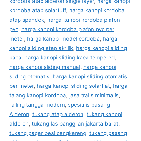
kordoba atap alderon single layer
,
harga kanopi
kordoba atap solartuff
,
harga kanopi kordoba
atap spandek
,
harga kanopi kordoba plafon
pvc
,
harga kanopi kordoba plafon pvc per
meter
,
harga kanopi model cordoba
,
harga
kanopi sliding atap akrilik
,
harga kanopi sliding
kaca
,
harga kanopi sliding kaca tempered
,
harga kanopi sliding manual
,
harga kanopi
sliding otomatis
,
harga kanopi sliding otomatis
per meter
,
harga kanopi sliding solarflat
,
harga
talang kanopi kordoba
,
jasa tralis minimalis
,
railing tangga modern
,
spesialis pasang
Alderon
,
tukang atap alderon
,
tukang kanopi
alderon
,
tukang las panggilan jakarta barat
,
tukang pagar besi cengkareng
,
tukang pasang