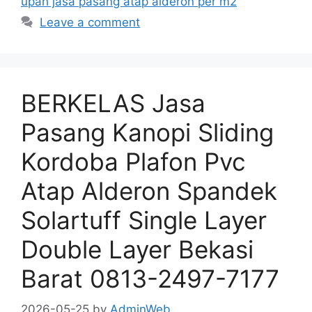
upah jasa pasang atap alderon per m2
Leave a comment
BERKELAS Jasa
Pasang Kanopi Sliding
Kordoba Plafon Pvc
Atap Alderon Spandek
Solartuff Single Layer
Double Layer Bekasi
Barat 0813-2497-7177
2026-05-25
by
AdminWeb