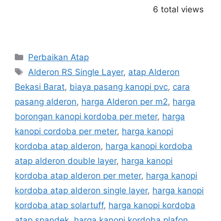
6 total views
Categories
Perbaikan Atap
Tags
Alderon RS Single Layer
,
atap Alderon
Bekasi Barat
,
biaya pasang kanopi pvc
,
cara
pasang alderon
,
harga Alderon per m2
,
harga
borongan kanopi kordoba per meter
,
harga
kanopi cordoba per meter
,
harga kanopi
kordoba atap alderon
,
harga kanopi kordoba
atap alderon double layer
,
harga kanopi
kordoba atap alderon per meter
,
harga kanopi
kordoba atap alderon single layer
,
harga kanopi
kordoba atap solartuff
,
harga kanopi kordoba
atap spandek
,
harga kanopi kordoba plafon