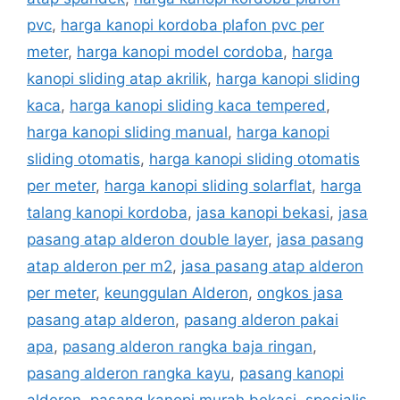
pvc
,
harga kanopi kordoba plafon pvc per
meter
,
harga kanopi model cordoba
,
harga
kanopi sliding atap akrilik
,
harga kanopi sliding
kaca
,
harga kanopi sliding kaca tempered
,
harga kanopi sliding manual
,
harga kanopi
sliding otomatis
,
harga kanopi sliding otomatis
per meter
,
harga kanopi sliding solarflat
,
harga
talang kanopi kordoba
,
jasa kanopi bekasi
,
jasa
pasang atap alderon double layer
,
jasa pasang
atap alderon per m2
,
jasa pasang atap alderon
per meter
,
keunggulan Alderon
,
ongkos jasa
pasang atap alderon
,
pasang alderon pakai
apa
,
pasang alderon rangka baja ringan
,
pasang alderon rangka kayu
,
pasang kanopi
alderon
,
pasang kanopi murah bekasi
,
spesialis