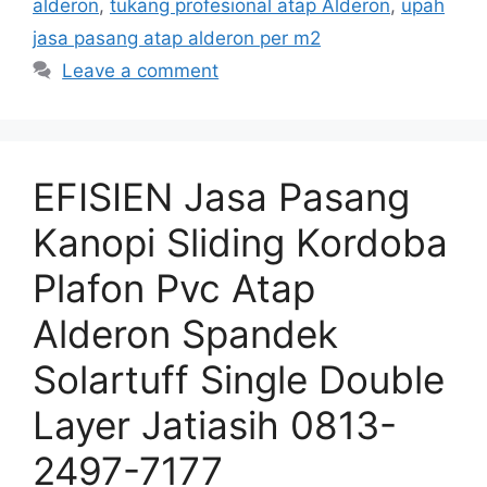
alderon
,
tukang profesional atap Alderon
,
upah
jasa pasang atap alderon per m2
Leave a comment
EFISIEN Jasa Pasang
Kanopi Sliding Kordoba
Plafon Pvc Atap
Alderon Spandek
Solartuff Single Double
Layer Jatiasih 0813-
2497-7177