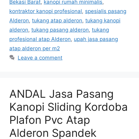
Bekasi Barat
,
kanopi rumah minimalis
,
kontraktor kanopi profesional
,
spesialis pasang
Alderon
,
tukang atap alderon
,
tukang kanopi
alderon
,
tukang pasang alderon
,
tukang
profesional atap Alderon
,
upah jasa pasang
atap alderon per m2
Leave a comment
ANDAL Jasa Pasang
Kanopi Sliding Kordoba
Plafon Pvc Atap
Alderon Spandek