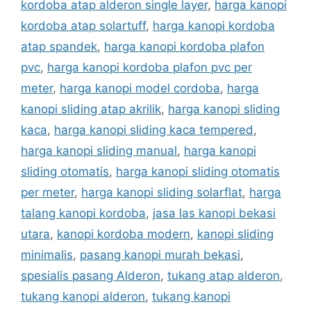
kordoba atap alderon single layer
,
harga kanopi
kordoba atap solartuff
,
harga kanopi kordoba
atap spandek
,
harga kanopi kordoba plafon
pvc
,
harga kanopi kordoba plafon pvc per
meter
,
harga kanopi model cordoba
,
harga
kanopi sliding atap akrilik
,
harga kanopi sliding
kaca
,
harga kanopi sliding kaca tempered
,
harga kanopi sliding manual
,
harga kanopi
sliding otomatis
,
harga kanopi sliding otomatis
per meter
,
harga kanopi sliding solarflat
,
harga
talang kanopi kordoba
,
jasa las kanopi bekasi
utara
,
kanopi kordoba modern
,
kanopi sliding
minimalis
,
pasang kanopi murah bekasi
,
spesialis pasang Alderon
,
tukang atap alderon
,
tukang kanopi alderon
,
tukang kanopi