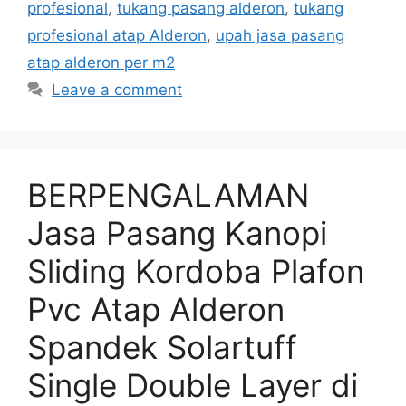
profesional
,
tukang pasang alderon
,
tukang
profesional atap Alderon
,
upah jasa pasang
atap alderon per m2
Leave a comment
BERPENGALAMAN
Jasa Pasang Kanopi
Sliding Kordoba Plafon
Pvc Atap Alderon
Spandek Solartuff
Single Double Layer di