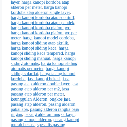
layer
,
harga kanopi kordoba atap
alderon per meter
,
harga kanopi
kordoba atap alderon single layer
,
harga kanopi kordoba atap solartuff
,
harga kanopi kordoba atap spandek
,
harga kanopi kordoba plafon pvc
,
harga kanopi kordoba plafon pvc per
meter
,
harga kanopi model cordoba
,
harga kanopi sliding atap akrilik
,
harga kanopi sliding kaca
,
harga
kanopi sliding kaca tempered
,
harga
kanopi sliding manual
,
harga kanopi
sliding otomatis
,
harga kanopi sliding
otomatis per meter
,
harga kanopi
sliding solarflat
,
harga talang kanopi
kordoba
,
jasa kanopi bekasi
,
jasa
pasang atap alderon double layer
,
jasa
pasang atap alderon per m2
,
jasa
pasang atap alderon per meter
,
keunggulan Alderon
,
ongkos jasa
pasang atap alderon
,
pasang alderon
pakai apa
,
pasang alderon rangka baja
ringan
,
pasang alderon rangka kayu
,
pasang kanopi alderon
,
pasang kanopi
murah bekasi
,
spesialis pasang