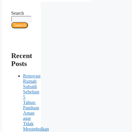
Search
Search
Recent
Posts
Renovasi
Rumah
Subsidi
Sebelum
5
Tahun:
Panduan
Aman
agar
Tidak
Menimbulkan