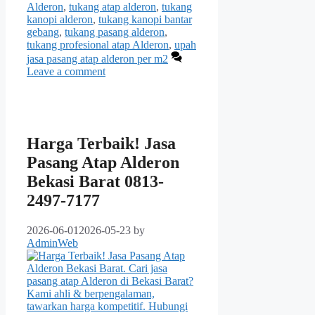
Alderon
,
tukang atap alderon
,
tukang
kanopi alderon
,
tukang kanopi bantar
gebang
,
tukang pasang alderon
,
tukang profesional atap Alderon
,
upah
jasa pasang atap alderon per m2
Leave a comment
Harga Terbaik! Jasa
Pasang Atap Alderon
Bekasi Barat 0813-
2497-7177
2026-06-01
2026-05-23
by
AdminWeb