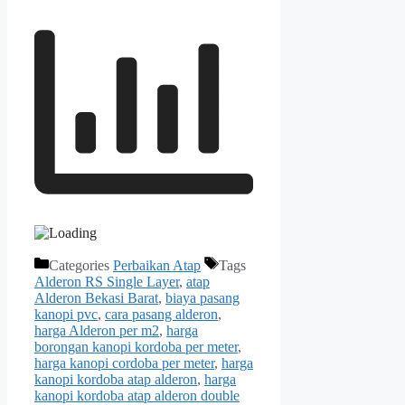
Categories
Perbaikan Atap
Tags
Alderon RS Single Layer
,
atap
Alderon Bekasi Barat
,
biaya pasang
kanopi pvc
,
cara pasang alderon
,
harga Alderon per m2
,
harga
borongan kanopi kordoba per meter
,
harga kanopi cordoba per meter
,
harga
kanopi kordoba atap alderon
,
harga
kanopi kordoba atap alderon double