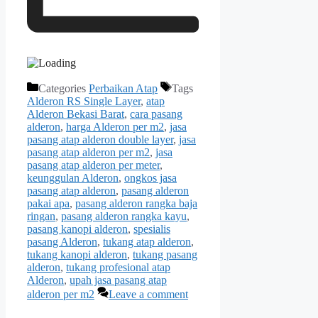
Categories
Perbaikan Atap
Tags
Alderon RS Single Layer
,
atap
Alderon Bekasi Barat
,
cara pasang
alderon
,
harga Alderon per m2
,
jasa
pasang atap alderon double layer
,
jasa
pasang atap alderon per m2
,
jasa
pasang atap alderon per meter
,
keunggulan Alderon
,
ongkos jasa
pasang atap alderon
,
pasang alderon
pakai apa
,
pasang alderon rangka baja
ringan
,
pasang alderon rangka kayu
,
pasang kanopi alderon
,
spesialis
pasang Alderon
,
tukang atap alderon
,
tukang kanopi alderon
,
tukang pasang
alderon
,
tukang profesional atap
Alderon
,
upah jasa pasang atap
alderon per m2
Leave a comment