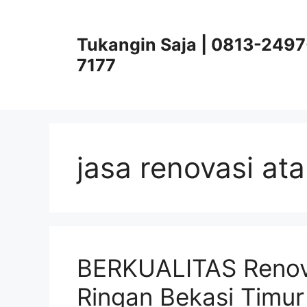
Skip
to
Tukangin Saja | 0813-2497
content
7177
jasa renovasi at
BERKUALITAS Renov
Ringan Bekasi Timur