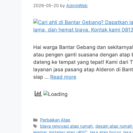
2026-05-20
by
AdminWeb
Hai warga Bantar Gebang dan sekitarnya!
atau pengen ganti suasana dengan atap
dateng ke tempat yang tepat! Kami dari
layanan jasa pasang atap Alderon di Ban
siap …
Read more
Categories
Perbaikan Atap
Tags
biaya renovasi atap rumah
,
desain atap rumah
lembar
,
instalasi atap uPVC
,
jasa atap bocor
,
jasa