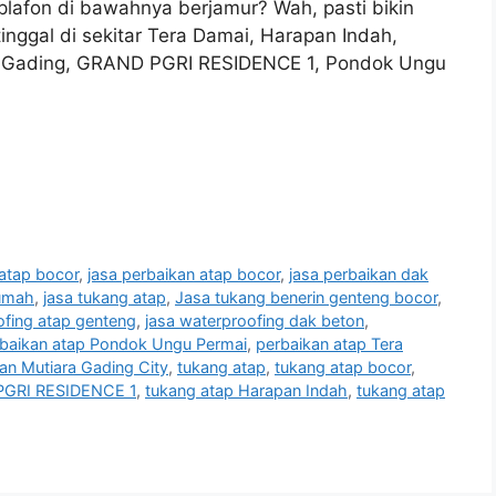
 plafon di bawahnya berjamur? Wah, pasti bikin
inggal di sekitar Tera Damai, Harapan Indah,
n Gading, GRAND PGRI RESIDENCE 1, Pondok Ungu
 atap bocor
,
jasa perbaikan atap bocor
,
jasa perbaikan dak
rumah
,
jasa tukang atap
,
Jasa tukang benerin genteng bocor
,
ofing atap genteng
,
jasa waterproofing dak beton
,
baikan atap Pondok Ungu Permai
,
perbaikan atap Tera
an Mutiara Gading City
,
tukang atap
,
tukang atap bocor
,
PGRI RESIDENCE 1
,
tukang atap Harapan Indah
,
tukang atap