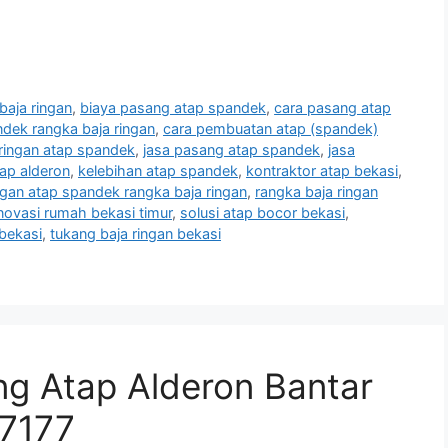
baja ringan
,
biaya pasang atap spandek
,
cara pasang atap
dek rangka baja ringan
,
cara pembuatan atap (spandek)
 ringan atap spandek
,
jasa pasang atap spandek
,
jasa
tap alderon
,
kelebihan atap spandek
,
kontraktor atap bekasi
,
an atap spandek rangka baja ringan
,
rangka baja ringan
novasi rumah bekasi timur
,
solusi atap bocor bekasi
,
 bekasi
,
tukang baja ringan bekasi
ng Atap Alderon Bantar
7177