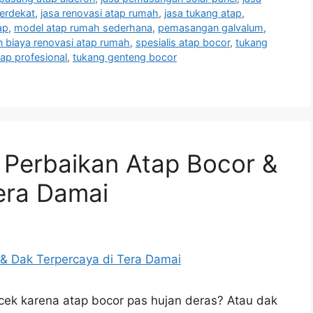
terdekat
,
jasa renovasi atap rumah
,
jasa tukang atap
,
ap
,
model atap rumah sederhana
,
pemasangan galvalum
,
an biaya renovasi atap rumah
,
spesialis atap bocor
,
tukang
ap profesional
,
tukang genteng bocor
a Perbaikan Atap Bocor &
era Damai
cek karena atap bocor pas hujan deras? Atau dak