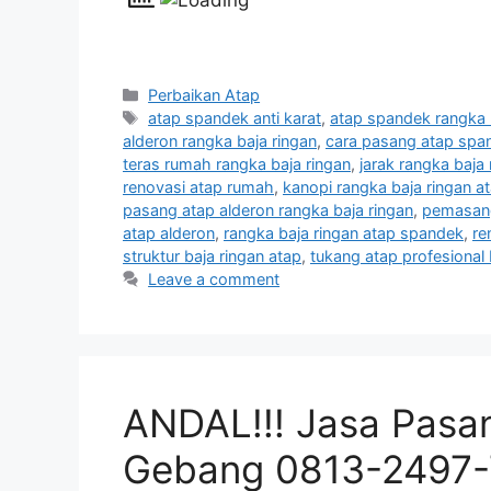
Categories
Perbaikan Atap
Tags
atap spandek anti karat
,
atap spandek rangka 
alderon rangka baja ringan
,
cara pasang atap span
teras rumah rangka baja ringan
,
jarak rangka baja
renovasi atap rumah
,
kanopi rangka baja ringan a
pasang atap alderon rangka baja ringan
,
pemasang
atap alderon
,
rangka baja ringan atap spandek
,
re
struktur baja ringan atap
,
tukang atap profesional
Leave a comment
ANDAL!!! Jasa Pasa
Gebang 0813-2497-