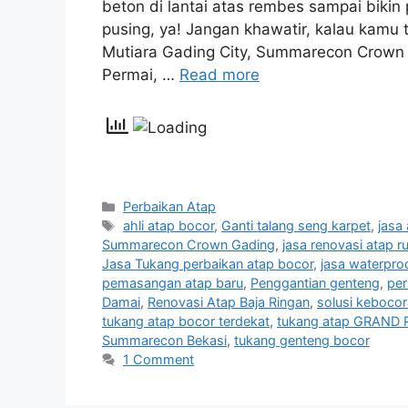
beton di lantai atas rembes sampai bikin
pusing, ya! Jangan khawatir, kalau kamu t
Mutiara Gading City, Summarecon Crow
Permai, …
Read more
Categories
Perbaikan Atap
Tags
ahli atap bocor
,
Ganti talang seng karpet
,
jasa
Summarecon Crown Gading
,
jasa renovasi atap 
Jasa Tukang perbaikan atap bocor
,
jasa waterpro
pemasangan atap baru
,
Penggantian genteng
,
per
Damai
,
Renovasi Atap Baja Ringan
,
solusi kebocor
tukang atap bocor terdekat
,
tukang atap GRAND 
Summarecon Bekasi
,
tukang genteng bocor
1 Comment