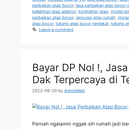
perbaikan atap bocor
,
jasa perbaikan atap bocor 
kelebihan atap alderon
,
kontraktor atap
,
model at
perbaikan atap bocor
,
renovasi atap rumah
,
rinci
atap bocor
,
tukang atap bocor terdekat
,
tukang at
Leave a comment
Bayar DP Nol !, Jas
Dak Terpercaya di T
2022-06-20
by
AdminWeb
Pernah ngalamin nggak sih rumah jadi be