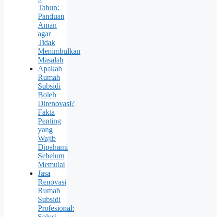
Tahun:
Panduan
Aman
agar
Tidak
Menimbulkan
Masalah
Apakah
Rumah
Subsidi
Boleh
Direnovasi?
Fakta
Penting
yang
Wajib
Dipahami
Sebelum
Memulai
Jasa
Renovasi
Rumah
Subsidi
Profesional:
Solusi