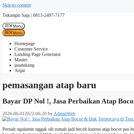
Skip to content
Tukangin Saja | 0813-2497-7177
Menu
Menu
Homepage
Customer Service
Landing Page Generator
Master
jasatukang
Anjar
pemasangan atap baru
Bayar DP Nol !, Jasa Perbaikan Atap Boc
2026-06-01
2022-06-20
by
AdminWeb
Pernah ngalamin nggak sih rumah jadi becek karena atap bocor pas huj