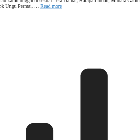
lau kamu tinggal di sekitar Tera Damai, Harapan Indah, Mutiara Gadin
k Ungu Permai, …
Read more