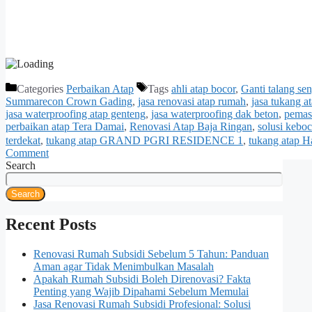
Categories
Perbaikan Atap
Tags
ahli atap bocor
,
Ganti talang sen
Summarecon Crown Gading
,
jasa renovasi atap rumah
,
jasa tukang a
jasa waterproofing atap genteng
,
jasa waterproofing dak beton
,
pemas
perbaikan atap Tera Damai
,
Renovasi Atap Baja Ringan
,
solusi kebo
terdekat
,
tukang atap GRAND PGRI RESIDENCE 1
,
tukang atap H
Comment
Search
Search
Recent Posts
Renovasi Rumah Subsidi Sebelum 5 Tahun: Panduan
Aman agar Tidak Menimbulkan Masalah
Apakah Rumah Subsidi Boleh Direnovasi? Fakta
Penting yang Wajib Dipahami Sebelum Memulai
Jasa Renovasi Rumah Subsidi Profesional: Solusi