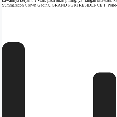
bawahnya berjamur? Wah, pasti bikin pusing, ya! Jangan khawatir, ka
Summarecon Crown Gading, GRAND PGRI RESIDENCE 1, Pondo