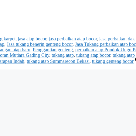
g karpet
,
jasa atap bocor
,
jasa perbaikan atap bocor
,
jasa perbaikan dak
tap
,
Jasa tukang benerin genteng bocor
,
Jasa Tukang perbaikan atap boc
angan atap baru
,
Penggantian genteng
,
perbaikan atap Pondok Ungu P
coran Mutiara Gading City
,
tukang atap
,
tukang atap bocor
,
tukang atap
arapan Indah
,
tukang atap Summarecon Bekasi
,
tukang genteng bocor