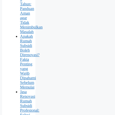
Tahun:
Panduan
Aman
agar
Tidak
Menimbulkan
Masalah
Apakah
Rumah
Subsidi
Boleh
Direnovasi?
Fakta
Penting
yang
Wajib
Dipahami
Sebelum
Memulai
Jasa
Renovasi
Rumah
Subsidi
Profesional:
Solusi