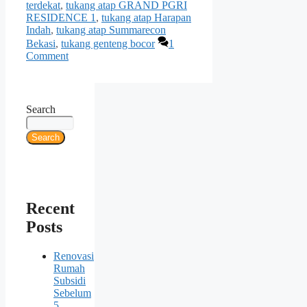
terdekat
,
tukang atap GRAND PGRI
RESIDENCE 1
,
tukang atap Harapan
Indah
,
tukang atap Summarecon
Bekasi
,
tukang genteng bocor
1
Comment
Search
Search
Recent
Posts
Renovasi
Rumah
Subsidi
Sebelum
5