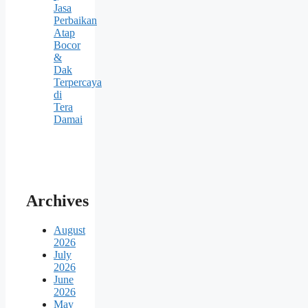
Jasa
Perbaikan
Atap
Bocor
&
Dak
Terpercaya
di
Tera
Damai
Archives
August
2026
July
2026
June
2026
May