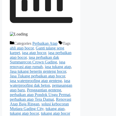
Categories
Perbaikan Atap
Tags
ahli atap bocor
,
Ganti talang seng
karpet
,
jasa atap bocor
,
jasa perbaikan
atap bocor
,
jasa perbaikan dak
Summarecon Crown Gading
,
jasa
renovasi atap rumah
,
jasa tukang atap
,
Jasa tukang benerin genteng bocor
,
Jasa Tukang perbaikan atap bocor
,
jasa waterproofing atap genteng
,
jasa
waterproofing dak beton
,
pemasangan
atap baru
,
Penggantian genteng
,
perbaikan atap Pondok Ungu Permai
,
perbaikan atap Tera Damai
,
Renovasi
Atap Baja Ringan
,
solusi kebocoran
Mutiara Gading City
,
tukang atap
,
tukang atap bocor
,
tukang atap bocor