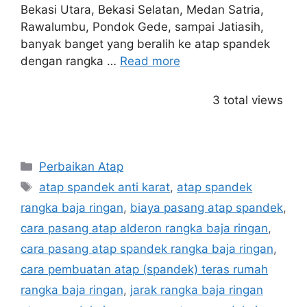
Bekasi Utara, Bekasi Selatan, Medan Satria,
Rawalumbu, Pondok Gede, sampai Jatiasih,
banyak banget yang beralih ke atap spandek
dengan rangka …
Read more
3 total views
Categories
Perbaikan Atap
Tags
atap spandek anti karat
,
atap spandek
rangka baja ringan
,
biaya pasang atap spandek
,
cara pasang atap alderon rangka baja ringan
,
cara pasang atap spandek rangka baja ringan
,
cara pembuatan atap (spandek) teras rumah
rangka baja ringan
,
jarak rangka baja ringan