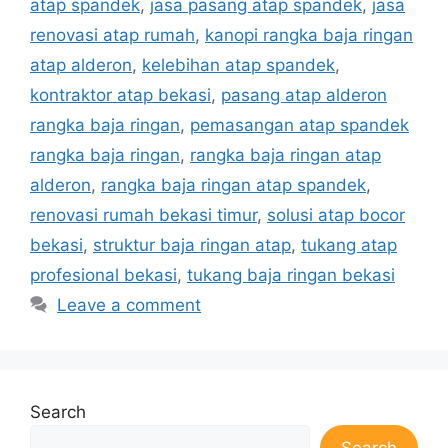
atap spandek
,
jasa pasang atap spandek
,
jasa
renovasi atap rumah
,
kanopi rangka baja ringan
atap alderon
,
kelebihan atap spandek
,
kontraktor atap bekasi
,
pasang atap alderon
rangka baja ringan
,
pemasangan atap spandek
rangka baja ringan
,
rangka baja ringan atap
alderon
,
rangka baja ringan atap spandek
,
renovasi rumah bekasi timur
,
solusi atap bocor
bekasi
,
struktur baja ringan atap
,
tukang atap
profesional bekasi
,
tukang baja ringan bekasi
Leave a comment
Search
Search