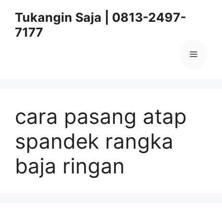
Skip
Tukangin Saja | 0813-2497-
to
7177
content
Menu
cara pasang atap
spandek rangka
baja ringan