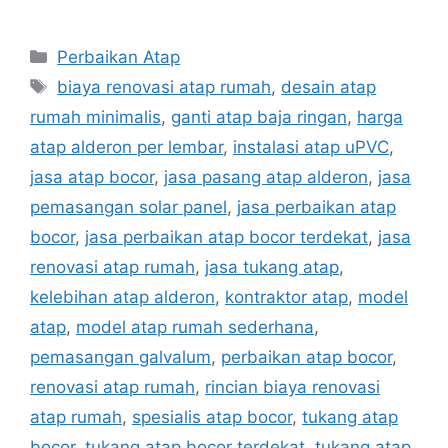
Categories
Perbaikan Atap
Tags
biaya renovasi atap rumah
,
desain atap
rumah minimalis
,
ganti atap baja ringan
,
harga
atap alderon per lembar
,
instalasi atap uPVC
,
jasa atap bocor
,
jasa pasang atap alderon
,
jasa
pemasangan solar panel
,
jasa perbaikan atap
bocor
,
jasa perbaikan atap bocor terdekat
,
jasa
renovasi atap rumah
,
jasa tukang atap
,
kelebihan atap alderon
,
kontraktor atap
,
model
atap
,
model atap rumah sederhana
,
pemasangan galvalum
,
perbaikan atap bocor
,
renovasi atap rumah
,
rincian biaya renovasi
atap rumah
,
spesialis atap bocor
,
tukang atap
bocor
,
tukang atap bocor terdekat
,
tukang atap