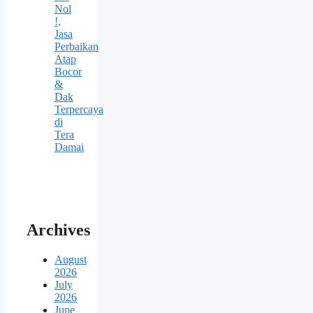
Nol
!,
Jasa
Perbaikan
Atap
Bocor
&
Dak
Terpercaya
di
Tera
Damai
Archives
August
2026
July
2026
June