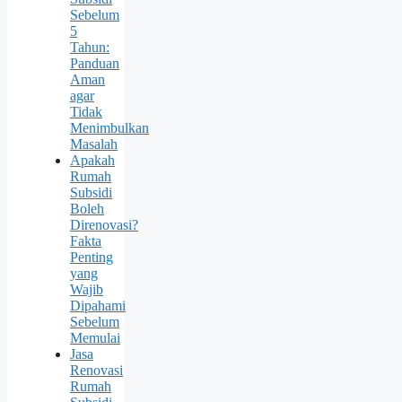
Sebelum
5
Tahun:
Panduan
Aman
agar
Tidak
Menimbulkan
Masalah
Apakah
Rumah
Subsidi
Boleh
Direnovasi?
Fakta
Penting
yang
Wajib
Dipahami
Sebelum
Memulai
Jasa
Renovasi
Rumah