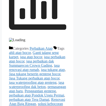
Categories
Perbaikan Atap
Tags
ahli atap bocor
,
Ganti talang seng
karpet
,
jasa atap bocor
,
jasa perbaikan
atap bocor
,
jasa perbaikan dak
Summarecon Crown Gading
,
jasa
renovasi atap rumah
,
jasa tukang atap
,
Jasa tukang benerin genteng bocor
,
Jasa Tukang perbaikan atap bocor
,
jasa waterproofing atap genteng
,
jasa
waterproofing dak beton
,
pemasangan
atap baru
,
Penggantian genteng
,
perbaikan atap Pondok Ungu Permai
,
perbaikan atap Tera Damai
,
Renovasi
Atap Baja Ringan
,
solusi kebocoran