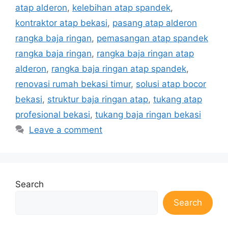
atap alderon
,
kelebihan atap spandek
,
kontraktor atap bekasi
,
pasang atap alderon
rangka baja ringan
,
pemasangan atap spandek
rangka baja ringan
,
rangka baja ringan atap
alderon
,
rangka baja ringan atap spandek
,
renovasi rumah bekasi timur
,
solusi atap bocor
bekasi
,
struktur baja ringan atap
,
tukang atap
profesional bekasi
,
tukang baja ringan bekasi
Leave a comment
Search
Search