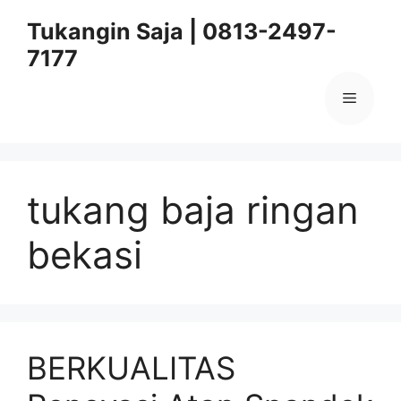
Skip
Tukangin Saja | 0813-2497-
to
7177
content
Menu
tukang baja ringan
bekasi
BERKUALITAS