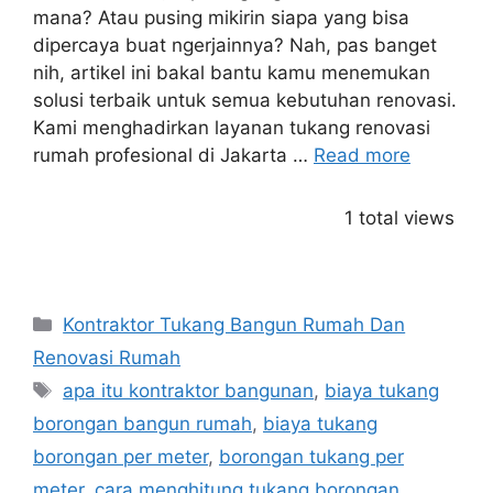
mana? Atau pusing mikirin siapa yang bisa
dipercaya buat ngerjainnya? Nah, pas banget
nih, artikel ini bakal bantu kamu menemukan
solusi terbaik untuk semua kebutuhan renovasi.
Kami menghadirkan layanan tukang renovasi
rumah profesional di Jakarta …
Read more
1 total views
Categories
Kontraktor Tukang Bangun Rumah Dan
Renovasi Rumah
Tags
apa itu kontraktor bangunan
,
biaya tukang
borongan bangun rumah
,
biaya tukang
borongan per meter
,
borongan tukang per
meter
,
cara menghitung tukang borongan
,