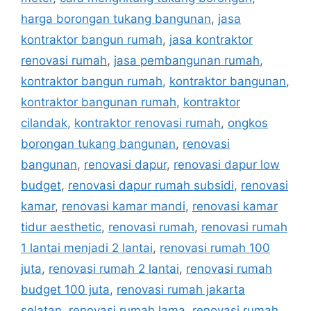
harga borongan tukang bangunan
,
jasa
kontraktor bangun rumah
,
jasa kontraktor
renovasi rumah
,
jasa pembangunan rumah
,
kontraktor bangun rumah
,
kontraktor bangunan
,
kontraktor bangunan rumah
,
kontraktor
cilandak
,
kontraktor renovasi rumah
,
ongkos
borongan tukang bangunan
,
renovasi
bangunan
,
renovasi dapur
,
renovasi dapur low
budget
,
renovasi dapur rumah subsidi
,
renovasi
kamar
,
renovasi kamar mandi
,
renovasi kamar
tidur aesthetic
,
renovasi rumah
,
renovasi rumah
1 lantai menjadi 2 lantai
,
renovasi rumah 100
juta
,
renovasi rumah 2 lantai
,
renovasi rumah
budget 100 juta
,
renovasi rumah jakarta
selatan
,
renovasi rumah lama
,
renovasi rumah