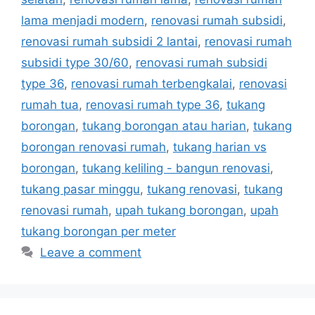
lama menjadi modern
,
renovasi rumah subsidi
,
renovasi rumah subsidi 2 lantai
,
renovasi rumah
subsidi type 30/60
,
renovasi rumah subsidi
type 36
,
renovasi rumah terbengkalai
,
renovasi
rumah tua
,
renovasi rumah type 36
,
tukang
borongan
,
tukang borongan atau harian
,
tukang
borongan renovasi rumah
,
tukang harian vs
borongan
,
tukang keliling - bangun renovasi
,
tukang pasar minggu
,
tukang renovasi
,
tukang
renovasi rumah
,
upah tukang borongan
,
upah
tukang borongan per meter
Leave a comment