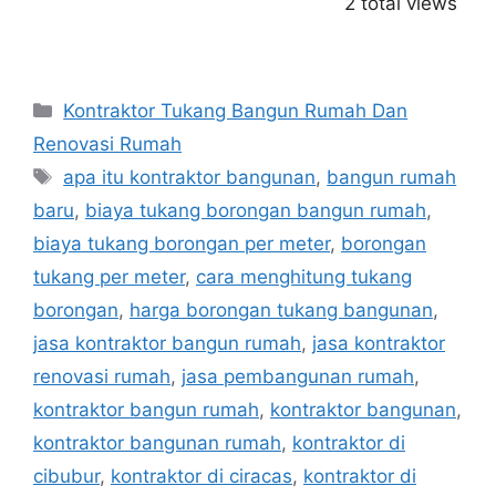
2 total views
Categories
Kontraktor Tukang Bangun Rumah Dan
Renovasi Rumah
Tags
apa itu kontraktor bangunan
,
bangun rumah
baru
,
biaya tukang borongan bangun rumah
,
biaya tukang borongan per meter
,
borongan
tukang per meter
,
cara menghitung tukang
borongan
,
harga borongan tukang bangunan
,
jasa kontraktor bangun rumah
,
jasa kontraktor
renovasi rumah
,
jasa pembangunan rumah
,
kontraktor bangun rumah
,
kontraktor bangunan
,
kontraktor bangunan rumah
,
kontraktor di
cibubur
,
kontraktor di ciracas
,
kontraktor di