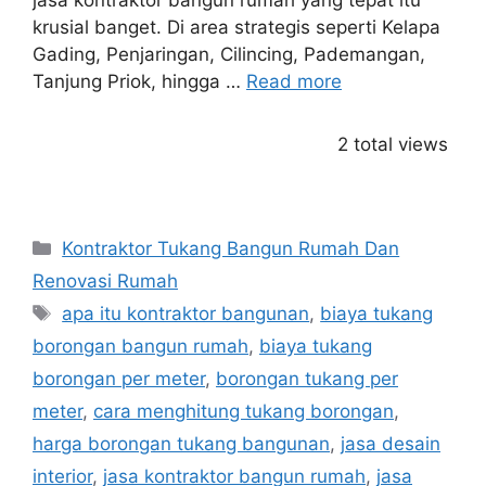
jasa kontraktor bangun rumah yang tepat itu
krusial banget. Di area strategis seperti Kelapa
Gading, Penjaringan, Cilincing, Pademangan,
Tanjung Priok, hingga …
Read more
2 total views
Categories
Kontraktor Tukang Bangun Rumah Dan
Renovasi Rumah
Tags
apa itu kontraktor bangunan
,
biaya tukang
borongan bangun rumah
,
biaya tukang
borongan per meter
,
borongan tukang per
meter
,
cara menghitung tukang borongan
,
harga borongan tukang bangunan
,
jasa desain
interior
,
jasa kontraktor bangun rumah
,
jasa