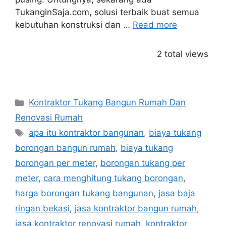
TukanginSaja.com, solusi terbaik buat semua
kebutuhan konstruksi dan …
Read more
2 total views
Categories
Kontraktor Tukang Bangun Rumah Dan
Renovasi Rumah
Tags
apa itu kontraktor bangunan
,
biaya tukang
borongan bangun rumah
,
biaya tukang
borongan per meter
,
borongan tukang per
meter
,
cara menghitung tukang borongan
,
harga borongan tukang bangunan
,
jasa baja
ringan bekasi
,
jasa kontraktor bangun rumah
,
jasa kontraktor renovasi rumah
,
kontraktor