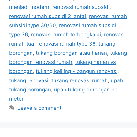
menjadi modern
,
renovasi rumah subsidi
,
renovasi rumah subsidi 2 lantai
,
renovasi rumah
subsidi type 30/60
,
renovasi rumah subsidi
type 36
,
renovasi rumah terbengkalai
,
renovasi
rumah tua
,
renovasi rumah type 36
,
tukang
borongan
,
tukang borongan atau harian
,
tukang
borongan renovasi rumah
,
tukang harian vs
borongan
,
tukang keliling - bangun renovasi
,
tukang renovasi
,
tukang renovasi rumah
,
upah
tukang borongan
,
upah tukang borongan per
meter
Leave a comment