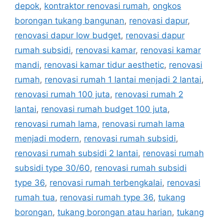
depok
,
kontraktor renovasi rumah
,
ongkos
borongan tukang bangunan
,
renovasi dapur
,
renovasi dapur low budget
,
renovasi dapur
rumah subsidi
,
renovasi kamar
,
renovasi kamar
mandi
,
renovasi kamar tidur aesthetic
,
renovasi
rumah
,
renovasi rumah 1 lantai menjadi 2 lantai
,
renovasi rumah 100 juta
,
renovasi rumah 2
lantai
,
renovasi rumah budget 100 juta
,
renovasi rumah lama
,
renovasi rumah lama
menjadi modern
,
renovasi rumah subsidi
,
renovasi rumah subsidi 2 lantai
,
renovasi rumah
subsidi type 30/60
,
renovasi rumah subsidi
type 36
,
renovasi rumah terbengkalai
,
renovasi
rumah tua
,
renovasi rumah type 36
,
tukang
borongan
,
tukang borongan atau harian
,
tukang