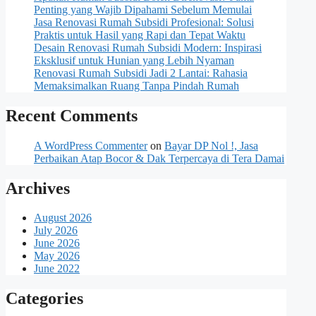
Penting yang Wajib Dipahami Sebelum Memulai
Jasa Renovasi Rumah Subsidi Profesional: Solusi
Praktis untuk Hasil yang Rapi dan Tepat Waktu
Desain Renovasi Rumah Subsidi Modern: Inspirasi
Eksklusif untuk Hunian yang Lebih Nyaman
Renovasi Rumah Subsidi Jadi 2 Lantai: Rahasia
Memaksimalkan Ruang Tanpa Pindah Rumah
Recent Comments
A WordPress Commenter
on
Bayar DP Nol !, Jasa
Perbaikan Atap Bocor & Dak Terpercaya di Tera Damai
Archives
August 2026
July 2026
June 2026
May 2026
June 2022
Categories