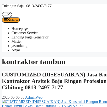
Skip
Tukangin Saja | 0813-2497-7177
to
content
Menu
Menu
Homepage
Customer Service
Landing Page Generator
Master
jasatukang
Anjar
kontraktor tambun
CUSTOMIZED (DISESUAIKAN) Jasa Konst
Kontraktor Arsitek Baja Ringan Profesio
Cibitung 0813-2497-7177
2026-06-06
by
AdminWeb