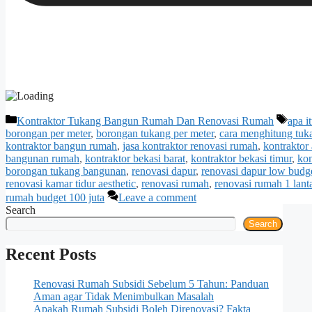
Categories
Tags
Kontraktor Tukang Bangun Rumah Dan Renovasi Rumah
apa i
borongan per meter
,
borongan tukang per meter
,
cara menghitung tuk
kontraktor bangun rumah
,
jasa kontraktor renovasi rumah
,
kontraktor 
bangunan rumah
,
kontraktor bekasi barat
,
kontraktor bekasi timur
,
kon
borongan tukang bangunan
,
renovasi dapur
,
renovasi dapur low budg
renovasi kamar tidur aesthetic
,
renovasi rumah
,
renovasi rumah 1 lanta
rumah budget 100 juta
Leave a comment
Search
Search
Recent Posts
Renovasi Rumah Subsidi Sebelum 5 Tahun: Panduan
Aman agar Tidak Menimbulkan Masalah
Apakah Rumah Subsidi Boleh Direnovasi? Fakta