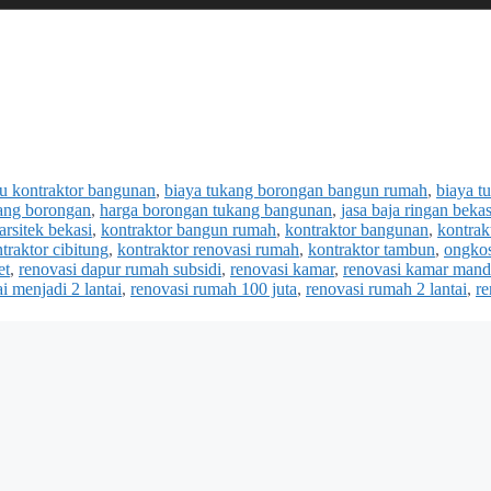
tu kontraktor bangunan
,
biaya tukang borongan bangun rumah
,
biaya t
ang borongan
,
harga borongan tukang bangunan
,
jasa baja ringan bekas
arsitek bekasi
,
kontraktor bangun rumah
,
kontraktor bangunan
,
kontrak
traktor cibitung
,
kontraktor renovasi rumah
,
kontraktor tambun
,
ongko
et
,
renovasi dapur rumah subsidi
,
renovasi kamar
,
renovasi kamar mand
i menjadi 2 lantai
,
renovasi rumah 100 juta
,
renovasi rumah 2 lantai
,
re