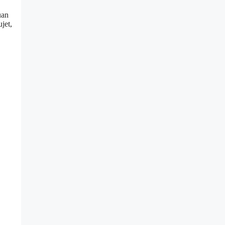
uan
jet,