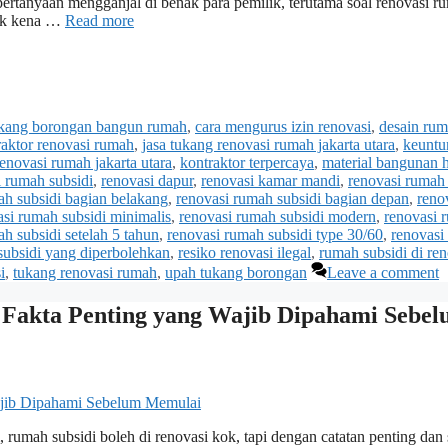
 pertanyaan mengganjal di benak para pemilik, terutama soal renovasi r
gak kena …
Read more
ukang borongan bangun rumah
,
cara mengurus izin renovasi
,
desain ru
raktor renovasi rumah
,
jasa tukang renovasi rumah jakarta utara
,
keuntu
renovasi rumah jakarta utara
,
kontraktor terpercaya
,
material bangunan 
i rumah subsidi
,
renovasi dapur
,
renovasi kamar mandi
,
renovasi rumah
ah subsidi bagian belakang
,
renovasi rumah subsidi bagian depan
,
reno
asi rumah subsidi minimalis
,
renovasi rumah subsidi modern
,
renovasi 
h subsidi setelah 5 tahun
,
renovasi rumah subsidi type 30/60
,
renovasi
subsidi yang diperbolehkan
,
resiko renovasi ilegal
,
rumah subsidi di ren
i
,
tukang renovasi rumah
,
upah tukang borongan
Leave a comment
 Fakta Penting yang Wajib Dipahami Sebe
mah subsidi boleh di renovasi kok, tapi dengan catatan penting dan 