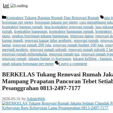
Categories
Tags
Kontraktor Tukang Bangun Rumah Dan Renovasi Rumah
apa i
borongan per meter
,
borongan tukang per meter
,
cara menghitung tuk
kontraktor bangun rumah
,
jasa kontraktor renovasi rumah
,
jasa tukang
rumah
,
kontraktor bangunan
,
kontraktor bangunan rumah
,
kontraktor
utara
,
ongkos borongan tukang bangunan
,
renovasi dapur
,
renovasi d
kamar mandi
,
renovasi kamar tidur aesthetic
,
renovasi rumah
,
renovas
lantai
,
renovasi rumah 200 juta
,
renovasi rumah budget 100 juta
,
reno
menjadi modern
,
renovasi rumah subsidi
,
renovasi rumah subsidi 2 lan
renovasi rumah terbengkalai
,
renovasi rumah tua
,
renovasi rumah typ
renovasi rumah
,
tukang harian vs borongan
,
tukang keliling - bangun
upah tukang borongan per meter
Leave a comment
BERKELAS Tukang Renovasi Rumah Jakart
Mampang Prapatan Pancoran Tebet Setia
Pesanggrahan 0813-2497-7177
2026-05-31
by
AdminWeb