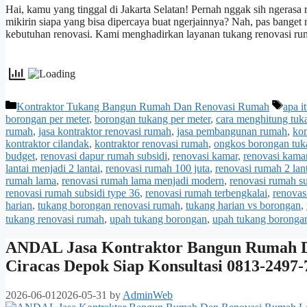
Hai, kamu yang tinggal di Jakarta Selatan! Pernah nggak sih ngerasa
mikirin siapa yang bisa dipercaya buat ngerjainnya? Nah, pas banget 
kebutuhan renovasi. Kami menghadirkan layanan tukang renovasi ru
Categories
Tags
Kontraktor Tukang Bangun Rumah Dan Renovasi Rumah
apa i
borongan per meter
,
borongan tukang per meter
,
cara menghitung tuk
rumah
,
jasa kontraktor renovasi rumah
,
jasa pembangunan rumah
,
kon
kontraktor cilandak
,
kontraktor renovasi rumah
,
ongkos borongan tu
budget
,
renovasi dapur rumah subsidi
,
renovasi kamar
,
renovasi kama
lantai menjadi 2 lantai
,
renovasi rumah 100 juta
,
renovasi rumah 2 lan
rumah lama
,
renovasi rumah lama menjadi modern
,
renovasi rumah su
renovasi rumah subsidi type 36
,
renovasi rumah terbengkalai
,
renovas
harian
,
tukang borongan renovasi rumah
,
tukang harian vs borongan
,
tukang renovasi rumah
,
upah tukang borongan
,
upah tukang borongan
ANDAL Jasa Kontraktor Bangun Rumah D
Ciracas Depok Siap Konsultasi 0813-2497-
2026-06-01
2026-05-31
by
AdminWeb