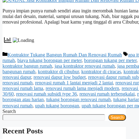
Punya impian punya rumah sendiri atau ingin merombak hunian lama 
mulai dari desain, material, sampai urusan tukang. Nah, biar nggak pus
renovasi profesional. Apalagi buat kamu yang tinggal di area Cibubur
Categories
Tags
Kontraktor Tukang Bangun Rumah Dan Renovasi Rumah
apa i
rumah
,
biaya tukang borongan per meter
,
borongan tukang per meter
,
kontraktor bangun rumah
,
jasa kontraktor renovasi rumah
,
jasa pemb
bangunan rumah
,
kontraktor di cibubur
,
kontraktor di ciracas
,
kontrak
renovasi dapur
,
renovasi dapur low budget
,
renovasi dapur rumah sub
renovasi rumah
,
renovasi rumah 1 lantai menjadi 2 lantai
,
renovasi ru
renovasi rumah lama
,
renovasi rumah lama menjadi modern
,
renovasi
30/60
,
renovasi rumah subsidi type 36
,
renovasi rumah terbengkalai
,
borongan atau harian
,
tukang borongan renovasi rumah
,
tukang haria
renovasi rumah
,
upah tukang borongan
,
upah tukang borongan per me
Search
Search
Recent Posts