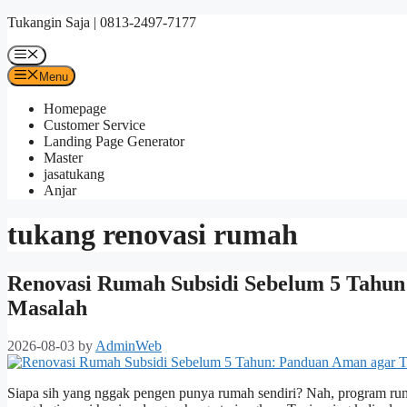
Skip
Tukangin Saja | 0813-2497-7177
to
content
Menu
Menu
Homepage
Customer Service
Landing Page Generator
Master
jasatukang
Anjar
tukang renovasi rumah
Renovasi Rumah Subsidi Sebelum 5 Tahu
Masalah
2026-08-03
by
AdminWeb
Siapa sih yang nggak pengen punya rumah sendiri? Nah, program ruma