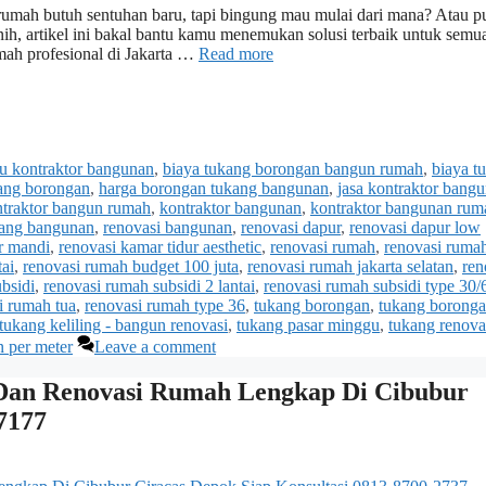
 rumah butuh sentuhan baru, tapi bingung mau mulai dari mana? Atau p
nih, artikel ini bakal bantu kamu menemukan solusi terbaik untuk semu
mah profesional di Jakarta …
Read more
tu kontraktor bangunan
,
biaya tukang borongan bangun rumah
,
biaya t
ang borongan
,
harga borongan tukang bangunan
,
jasa kontraktor bang
traktor bangun rumah
,
kontraktor bangunan
,
kontraktor bangunan rum
kang bangunan
,
renovasi bangunan
,
renovasi dapur
,
renovasi dapur low
r mandi
,
renovasi kamar tidur aesthetic
,
renovasi rumah
,
renovasi ruma
tai
,
renovasi rumah budget 100 juta
,
renovasi rumah jakarta selatan
,
ren
bsidi
,
renovasi rumah subsidi 2 lantai
,
renovasi rumah subsidi type 30/
i rumah tua
,
renovasi rumah type 36
,
tukang borongan
,
tukang boronga
tukang keliling - bangun renovasi
,
tukang pasar minggu
,
tukang renova
 per meter
Leave a comment
an Renovasi Rumah Lengkap Di Cibubur
7177