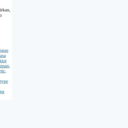
irkan,
u
angun
jasa
ktor
gunan
,
tic
,
 type
ang