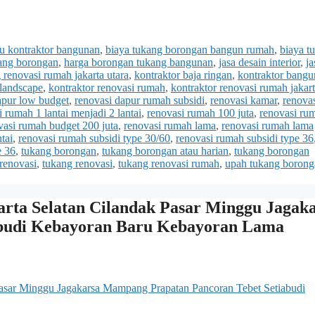
tu kontraktor bangunan
,
biaya tukang borongan bangun rumah
,
biaya t
ang borongan
,
harga borongan tukang bangunan
,
jasa desain interior
,
ja
 renovasi rumah jakarta utara
,
kontraktor baja ringan
,
kontraktor bangu
 landscape
,
kontraktor renovasi rumah
,
kontraktor renovasi rumah jakar
apur low budget
,
renovasi dapur rumah subsidi
,
renovasi kamar
,
renova
i rumah 1 lantai menjadi 2 lantai
,
renovasi rumah 100 juta
,
renovasi ru
vasi rumah budget 200 juta
,
renovasi rumah lama
,
renovasi rumah lama
tai
,
renovasi rumah subsidi type 30/60
,
renovasi rumah subsidi type 36
e 36
,
tukang borongan
,
tukang borongan atau harian
,
tukang borongan
 renovasi
,
tukang renovasi
,
tukang renovasi rumah
,
upah tukang borong
a Selatan Cilandak Pasar Minggu Jagaka
budi Kebayoran Baru Kebayoran Lama