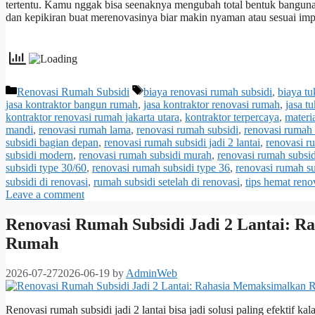
tertentu. Kamu nggak bisa seenaknya mengubah total bentuk banguna
dan kepikiran buat merenovasinya biar makin nyaman atau sesuai im
Categories
Tags
Renovasi Rumah Subsidi
biaya renovasi rumah subsidi
,
biaya t
jasa kontraktor bangun rumah
,
jasa kontraktor renovasi rumah
,
jasa t
kontraktor renovasi rumah jakarta utara
,
kontraktor terpercaya
,
materi
mandi
,
renovasi rumah lama
,
renovasi rumah subsidi
,
renovasi rumah s
subsidi bagian depan
,
renovasi rumah subsidi jadi 2 lantai
,
renovasi r
subsidi modern
,
renovasi rumah subsidi murah
,
renovasi rumah subsi
subsidi type 30/60
,
renovasi rumah subsidi type 36
,
renovasi rumah su
subsidi di renovasi
,
rumah subsidi setelah di renovasi
,
tips hemat reno
Leave a comment
Renovasi Rumah Subsidi Jadi 2 Lantai: 
Rumah
2026-07-27
2026-06-19
by
AdminWeb
Renovasi rumah subsidi jadi 2 lantai bisa jadi solusi paling efektif 