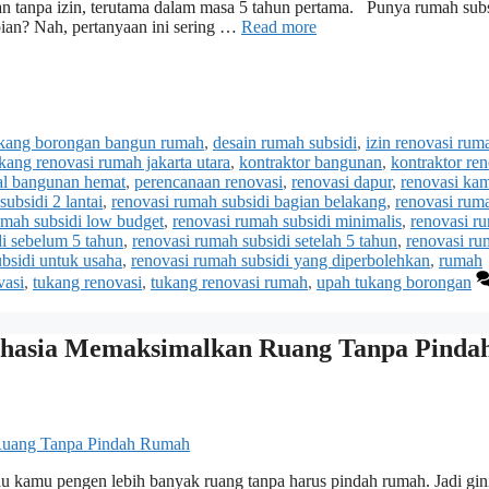
n tanpa izin, terutama dalam masa 5 tahun pertama. Punya rumah subs
pian? Nah, pertanyaan ini sering …
Read more
ukang borongan bangun rumah
,
desain rumah subsidi
,
izin renovasi rum
ukang renovasi rumah jakarta utara
,
kontraktor bangunan
,
kontraktor ren
al bangunan hemat
,
perencanaan renovasi
,
renovasi dapur
,
renovasi ka
ubsidi 2 lantai
,
renovasi rumah subsidi bagian belakang
,
renovasi rum
umah subsidi low budget
,
renovasi rumah subsidi minimalis
,
renovasi r
di sebelum 5 tahun
,
renovasi rumah subsidi setelah 5 tahun
,
renovasi r
bsidi untuk usaha
,
renovasi rumah subsidi yang diperbolehkan
,
rumah
vasi
,
tukang renovasi
,
tukang renovasi rumah
,
upah tukang borongan
Rahasia Memaksimalkan Ruang Tanpa Pinda
kalau kamu pengen lebih banyak ruang tanpa harus pindah rumah. Jadi gin