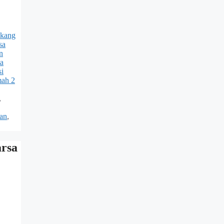
ukang
sa
n
ta
si
mah 2
,
an
,
rsa