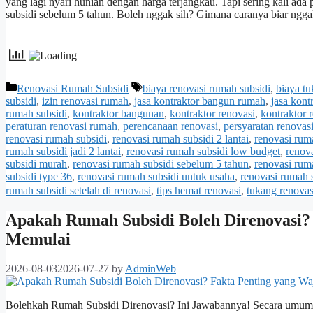
yang lagi nyari hunian dengan harga terjangkau. Tapi sering kali ada
subsidi sebelum 5 tahun. Boleh nggak sih? Gimana caranya biar ng
Categories
Tags
Renovasi Rumah Subsidi
biaya renovasi rumah subsidi
,
biaya t
subsidi
,
izin renovasi rumah
,
jasa kontraktor bangun rumah
,
jasa kont
rumah subsidi
,
kontraktor bangunan
,
kontraktor renovasi
,
kontraktor 
peraturan renovasi rumah
,
perencanaan renovasi
,
persyaratan renovas
renovasi rumah subsidi
,
renovasi rumah subsidi 2 lantai
,
renovasi rum
rumah subsidi jadi 2 lantai
,
renovasi rumah subsidi low budget
,
renov
subsidi murah
,
renovasi rumah subsidi sebelum 5 tahun
,
renovasi ruma
subsidi type 36
,
renovasi rumah subsidi untuk usaha
,
renovasi rumah 
rumah subsidi setelah di renovasi
,
tips hemat renovasi
,
tukang renovas
Apakah Rumah Subsidi Boleh Direnovasi?
Memulai
2026-08-03
2026-07-27
by
AdminWeb
Bolehkah Rumah Subsidi Direnovasi? Ini Jawabannya! Secara umum, ru