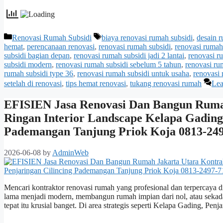
Categories
Tags
Renovasi Rumah Subsidi
biaya renovasi rumah subsidi
,
desain r
hemat
,
perencanaan renovasi
,
renovasi rumah subsidi
,
renovasi rumah 
subsidi bagian depan
,
renovasi rumah subsidi jadi 2 lantai
,
renovasi r
subsidi modern
,
renovasi rumah subsidi sebelum 5 tahun
,
renovasi ru
rumah subsidi type 36
,
renovasi rumah subsidi untuk usaha
,
renovasi
setelah di renovasi
,
tips hemat renovasi
,
tukang renovasi rumah
Lea
EFISIEN Jasa Renovasi Dan Bangun Rumah
Ringan Interior Landscape Kelapa Gading
Pademangan Tanjung Priok Koja 0813-24
2026-06-08
by
AdminWeb
Mencari kontraktor renovasi rumah yang profesional dan terpercaya 
lama menjadi modern, membangun rumah impian dari nol, atau sekada
tepat itu krusial banget. Di area strategis seperti Kelapa Gading, P