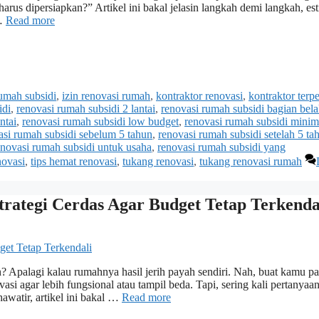
rus dipersiapkan?” Artikel ini bakal jelasin langkah demi langkah, est
 …
Read more
umah subsidi
,
izin renovasi rumah
,
kontraktor renovasi
,
kontraktor terp
idi
,
renovasi rumah subsidi 2 lantai
,
renovasi rumah subsidi bagian bel
ntai
,
renovasi rumah subsidi low budget
,
renovasi rumah subsidi minim
asi rumah subsidi sebelum 5 tahun
,
renovasi rumah subsidi setelah 5 ta
enovasi rumah subsidi untuk usaha
,
renovasi rumah subsidi yang
novasi
,
tips hemat renovasi
,
tukang renovasi
,
tukang renovasi rumah
trategi Cerdas Agar Budget Tetap Terkenda
Apalagi kalau rumahnya hasil jerih payah sendiri. Nah, buat kamu pa
si agar lebih fungsional atau tampil beda. Tapi, sering kali pertanyaan
awatir, artikel ini bakal …
Read more