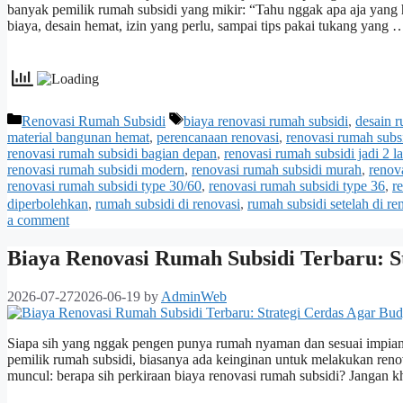
banyak pemilik rumah subsidi yang mikir: “Tahu nggak apa aja yang ha
biaya, desain hemat, izin yang perlu, sampai tips pakai tukang yang
Categories
Tags
Renovasi Rumah Subsidi
biaya renovasi rumah subsidi
,
desain r
material bangunan hemat
,
perencanaan renovasi
,
renovasi rumah subs
renovasi rumah subsidi bagian depan
,
renovasi rumah subsidi jadi 2 la
renovasi rumah subsidi modern
,
renovasi rumah subsidi murah
,
renov
renovasi rumah subsidi type 30/60
,
renovasi rumah subsidi type 36
,
r
diperbolehkan
,
rumah subsidi di renovasi
,
rumah subsidi setelah di re
a comment
Biaya Renovasi Rumah Subsidi Terbaru: S
2026-07-27
2026-06-19
by
AdminWeb
Siapa sih yang nggak pengen punya rumah nyaman dan sesuai impian? 
pemilik rumah subsidi, biasanya ada keinginan untuk melakukan renova
muncul: berapa sih perkiraan biaya renovasi rumah subsidi? Jangan kh