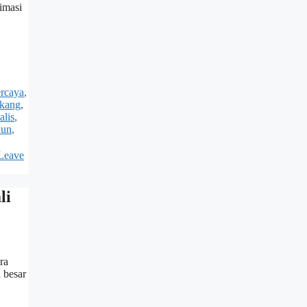
imasi
ercaya
,
akang
,
alis
,
hun
,
Leave
li
ra
 besar