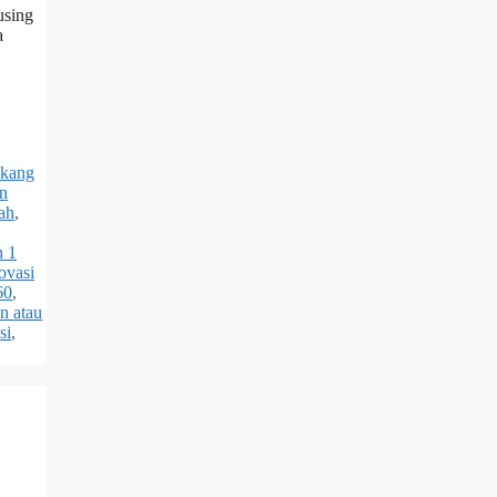
using
a
ukang
un
ah
,
h 1
ovasi
60
,
n atau
si
,