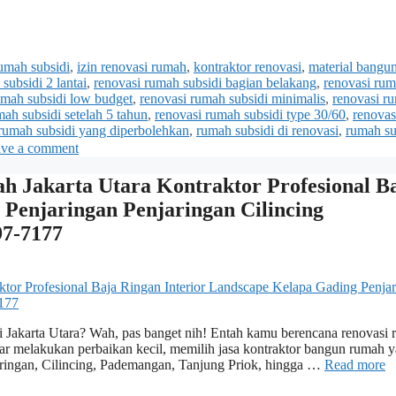
umah subsidi
,
izin renovasi rumah
,
kontraktor renovasi
,
material bangu
subsidi 2 lantai
,
renovasi rumah subsidi bagian belakang
,
renovasi ru
umah subsidi low budget
,
renovasi rumah subsidi minimalis
,
renovasi r
mah subsidi setelah 5 tahun
,
renovasi rumah subsidi type 30/60
,
renovas
 rumah subsidi yang diperbolehkan
,
rumah subsidi di renovasi
,
rumah su
ve a comment
 Jakarta Utara Kontraktor Profesional B
 Penjaringan Penjaringan Cilincing
97-7177
di Jakarta Utara? Wah, pas banget nih! Entah kamu berencana renovasi
r melakukan perbaikan kecil, memilih jasa kontraktor bangun rumah 
enjaringan, Cilincing, Pademangan, Tanjung Priok, hingga …
Read more