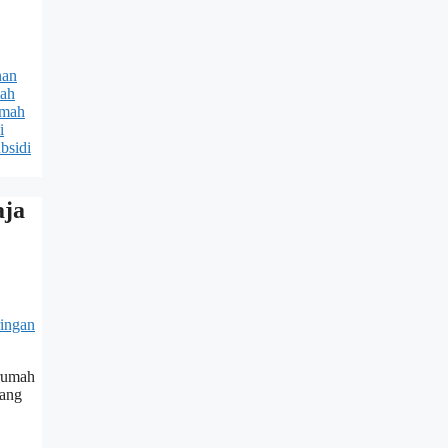
nan
mah
umah
i
bsidi
aja
 rumah
yang