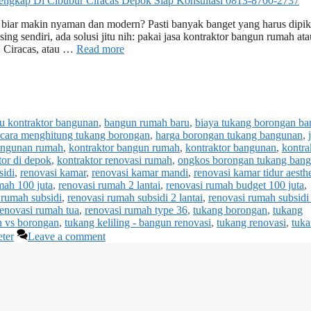
biar makin nyaman dan modern? Pasti banyak banget yang harus dipik
ing sendiri, ada solusi jitu nih: pakai jasa kontraktor bangun rumah ata
, Ciracas, atau …
Read more
tu kontraktor bangunan
,
bangun rumah baru
,
biaya tukang borongan b
cara menghitung tukang borongan
,
harga borongan tukang bangunan
,
angunan rumah
,
kontraktor bangun rumah
,
kontraktor bangunan
,
kontra
tor di depok
,
kontraktor renovasi rumah
,
ongkos borongan tukang ban
sidi
,
renovasi kamar
,
renovasi kamar mandi
,
renovasi kamar tidur aesthe
mah 100 juta
,
renovasi rumah 2 lantai
,
renovasi rumah budget 100 juta
,
 rumah subsidi
,
renovasi rumah subsidi 2 lantai
,
renovasi rumah subsidi
renovasi rumah tua
,
renovasi rumah type 36
,
tukang borongan
,
tukang
n vs borongan
,
tukang keliling - bangun renovasi
,
tukang renovasi
,
tuk
ter
Leave a comment