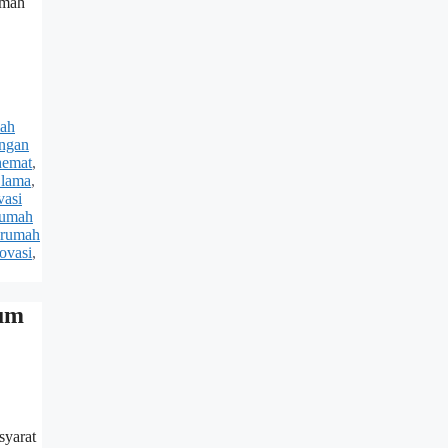
umah
mah
ngan
hemat
,
 lama
,
vasi
rumah
 rumah
ovasi
,
lum
syarat