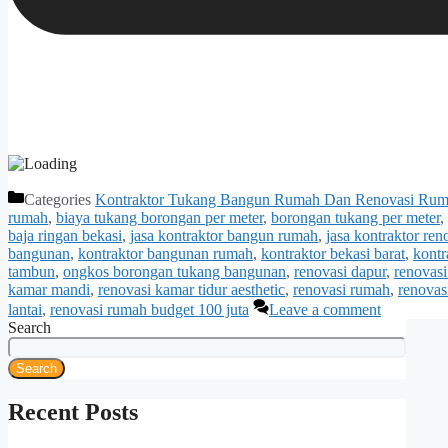
Categories
Kontraktor Tukang Bangun Rumah Dan Renovasi Ru
rumah
,
biaya tukang borongan per meter
,
borongan tukang per meter
,
baja ringan bekasi
,
jasa kontraktor bangun rumah
,
jasa kontraktor re
bangunan
,
kontraktor bangunan rumah
,
kontraktor bekasi barat
,
kontr
tambun
,
ongkos borongan tukang bangunan
,
renovasi dapur
,
renovasi
kamar mandi
,
renovasi kamar tidur aesthetic
,
renovasi rumah
,
renovas
lantai
,
renovasi rumah budget 100 juta
Leave a comment
Search
Search
Recent Posts