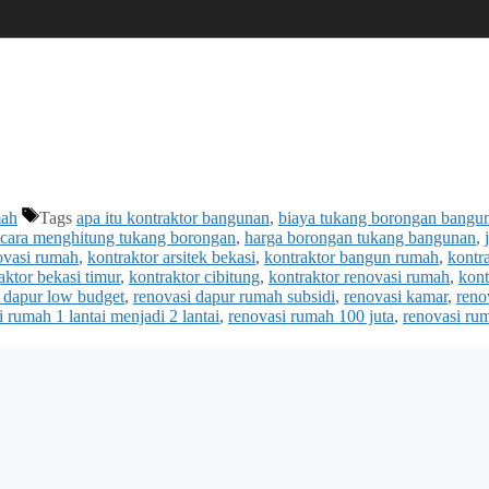
mah
Tags
apa itu kontraktor bangunan
,
biaya tukang borongan bangu
cara menghitung tukang borongan
,
harga borongan tukang bangunan
,
novasi rumah
,
kontraktor arsitek bekasi
,
kontraktor bangun rumah
,
kontr
aktor bekasi timur
,
kontraktor cibitung
,
kontraktor renovasi rumah
,
kont
 dapur low budget
,
renovasi dapur rumah subsidi
,
renovasi kamar
,
reno
i rumah 1 lantai menjadi 2 lantai
,
renovasi rumah 100 juta
,
renovasi ru