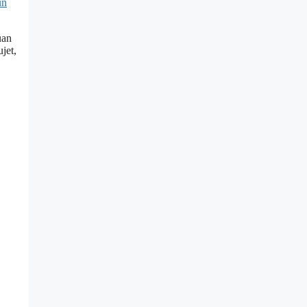
uan
jet,