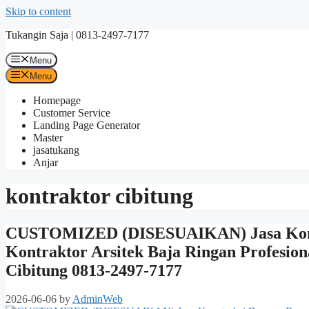
Skip to content
Tukangin Saja | 0813-2497-7177
Menu
Menu
Homepage
Customer Service
Landing Page Generator
Master
jasatukang
Anjar
kontraktor cibitung
CUSTOMIZED (DISESUAIKAN) Jasa Konst
Kontraktor Arsitek Baja Ringan Profesio
Cibitung 0813-2497-7177
2026-06-06
by
AdminWeb