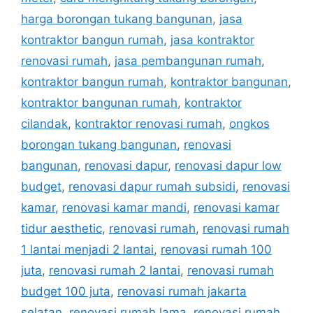
harga borongan tukang bangunan
,
jasa
kontraktor bangun rumah
,
jasa kontraktor
renovasi rumah
,
jasa pembangunan rumah
,
kontraktor bangun rumah
,
kontraktor bangunan
,
kontraktor bangunan rumah
,
kontraktor
cilandak
,
kontraktor renovasi rumah
,
ongkos
borongan tukang bangunan
,
renovasi
bangunan
,
renovasi dapur
,
renovasi dapur low
budget
,
renovasi dapur rumah subsidi
,
renovasi
kamar
,
renovasi kamar mandi
,
renovasi kamar
tidur aesthetic
,
renovasi rumah
,
renovasi rumah
1 lantai menjadi 2 lantai
,
renovasi rumah 100
juta
,
renovasi rumah 2 lantai
,
renovasi rumah
budget 100 juta
,
renovasi rumah jakarta
selatan
,
renovasi rumah lama
,
renovasi rumah