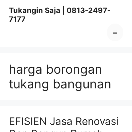
Skip
Tukangin Saja | 0813-2497-
to
7177
content
Menu
harga borongan
tukang bangunan
EFISIEN Jasa Renovasi