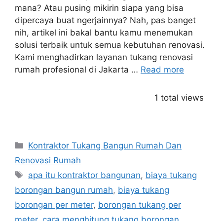
mana? Atau pusing mikirin siapa yang bisa
dipercaya buat ngerjainnya? Nah, pas banget
nih, artikel ini bakal bantu kamu menemukan
solusi terbaik untuk semua kebutuhan renovasi.
Kami menghadirkan layanan tukang renovasi
rumah profesional di Jakarta …
Read more
1 total views
Categories
Kontraktor Tukang Bangun Rumah Dan
Renovasi Rumah
Tags
apa itu kontraktor bangunan
,
biaya tukang
borongan bangun rumah
,
biaya tukang
borongan per meter
,
borongan tukang per
meter
,
cara menghitung tukang borongan
,