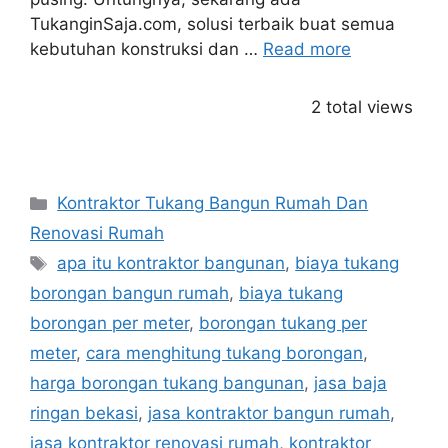
TukanginSaja.com, solusi terbaik buat semua
kebutuhan konstruksi dan …
Read more
2 total views
Categories
Kontraktor Tukang Bangun Rumah Dan
Renovasi Rumah
Tags
apa itu kontraktor bangunan
,
biaya tukang
borongan bangun rumah
,
biaya tukang
borongan per meter
,
borongan tukang per
meter
,
cara menghitung tukang borongan
,
harga borongan tukang bangunan
,
jasa baja
ringan bekasi
,
jasa kontraktor bangun rumah
,
jasa kontraktor renovasi rumah
,
kontraktor