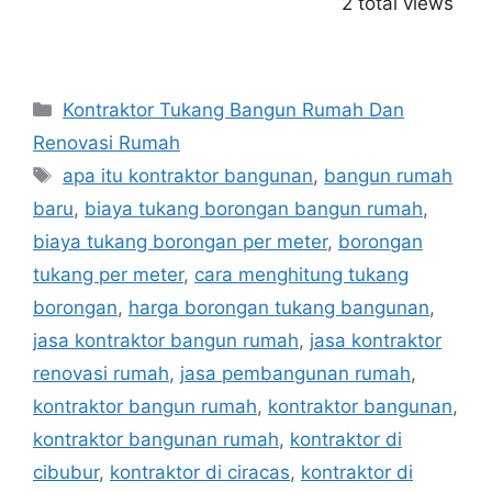
2 total views
Categories
Kontraktor Tukang Bangun Rumah Dan
Renovasi Rumah
Tags
apa itu kontraktor bangunan
,
bangun rumah
baru
,
biaya tukang borongan bangun rumah
,
biaya tukang borongan per meter
,
borongan
tukang per meter
,
cara menghitung tukang
borongan
,
harga borongan tukang bangunan
,
jasa kontraktor bangun rumah
,
jasa kontraktor
renovasi rumah
,
jasa pembangunan rumah
,
kontraktor bangun rumah
,
kontraktor bangunan
,
kontraktor bangunan rumah
,
kontraktor di
cibubur
,
kontraktor di ciracas
,
kontraktor di