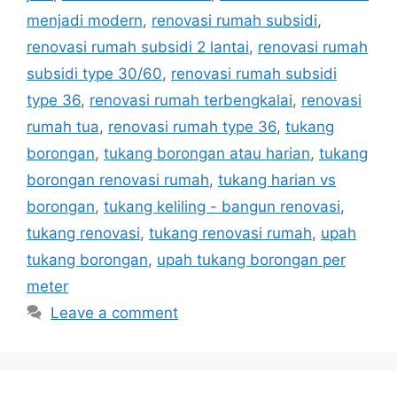
menjadi modern
,
renovasi rumah subsidi
,
renovasi rumah subsidi 2 lantai
,
renovasi rumah
subsidi type 30/60
,
renovasi rumah subsidi
type 36
,
renovasi rumah terbengkalai
,
renovasi
rumah tua
,
renovasi rumah type 36
,
tukang
borongan
,
tukang borongan atau harian
,
tukang
borongan renovasi rumah
,
tukang harian vs
borongan
,
tukang keliling - bangun renovasi
,
tukang renovasi
,
tukang renovasi rumah
,
upah
tukang borongan
,
upah tukang borongan per
meter
Leave a comment