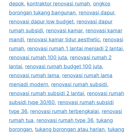
depok
,
kontraktor renovasi rumah
,
ongkos
borongan tukang bangunan
,
renovasi dapur
,
renovasi dapur low budget
,
renovasi dapur
rumah subsidi
,
renovasi kamar
,
renovasi kamar
mandi
,
renovasi kamar tidur aesthetic
,
renovasi
rumah
,
renovasi rumah 1 lantai menjadi 2 lantai
,
renovasi rumah 100 juta
,
renovasi rumah 2
lantai
,
renovasi rumah budget 100 juta
,
renovasi rumah lama
,
renovasi rumah lama
menjadi modern
,
renovasi rumah subsidi
,
renovasi rumah subsidi 2 lantai
,
renovasi rumah
subsidi type 30/60
,
renovasi rumah subsidi
type 36
,
renovasi rumah terbengkalai
,
renovasi
rumah tua
,
renovasi rumah type 36
,
tukang
borongan
,
tukang borongan atau harian
,
tukang