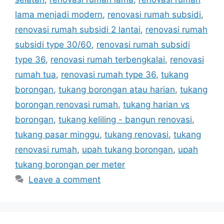
lama menjadi modern
,
renovasi rumah subsidi
,
renovasi rumah subsidi 2 lantai
,
renovasi rumah
subsidi type 30/60
,
renovasi rumah subsidi
type 36
,
renovasi rumah terbengkalai
,
renovasi
rumah tua
,
renovasi rumah type 36
,
tukang
borongan
,
tukang borongan atau harian
,
tukang
borongan renovasi rumah
,
tukang harian vs
borongan
,
tukang keliling - bangun renovasi
,
tukang pasar minggu
,
tukang renovasi
,
tukang
renovasi rumah
,
upah tukang borongan
,
upah
tukang borongan per meter
Leave a comment