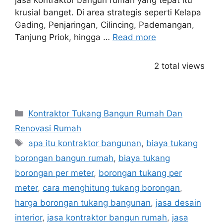
jasa kontraktor bangun rumah yang tepat itu
krusial banget. Di area strategis seperti Kelapa
Gading, Penjaringan, Cilincing, Pademangan,
Tanjung Priok, hingga …
Read more
2 total views
Categories
Kontraktor Tukang Bangun Rumah Dan
Renovasi Rumah
Tags
apa itu kontraktor bangunan
,
biaya tukang
borongan bangun rumah
,
biaya tukang
borongan per meter
,
borongan tukang per
meter
,
cara menghitung tukang borongan
,
harga borongan tukang bangunan
,
jasa desain
interior
,
jasa kontraktor bangun rumah
,
jasa