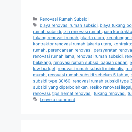
Categories
Renovasi Rumah Subsidi
Tags
biaya renovasi rumah subsidi
,
biaya tukang b
rumah subsidi
,
izin renovasi rumah
,
jasa kontrakt
tukang renovasi rumah jakarta utara
,
keuntungan 
kontraktor renovasi rumah jakarta utara
,
kontrakto
rumah
,
perencanaan renovasi
,
persyaratan renova
renovasi rumah lama
,
renovasi rumah subsidi
,
ren
belakang
,
renovasi rumah subsidi bagian depan
,
r
low budget
,
renovasi rumah subsidi minimalis
,
ren
murah
,
renovasi rumah subsidi sebelum 5 tahun
,
subsidi type 30/60
,
renovasi rumah subsidi type 
subsidi yang diperbolehkan
,
resiko renovasi ilegal
renovasi
,
tips hemat renovasi
,
tukang renovasi
,
tu
Leave a comment