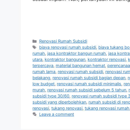
Categories
Renovasi Rumah Subsidi
Tags
biaya renovasi rumah subsidi
,
biaya tukang b
rumah
,
jasa kontraktor bangun rumah
,
jasa kontr
utara
,
kontraktor bangunan
,
kontraktor renovasi
,
k
terpercaya
,
material bangunan hemat
,
perencanaa
rumah lama
,
renovasi rumah subsidi
,
renovasi rum
belakang
,
renovasi rumah subsidi bagian depan
,
r
low budget
,
renovasi rumah subsidi minimalis
,
ren
murah
,
renovasi rumah subsidi sebelum 5 tahun
,
subsidi type 30/60
,
renovasi rumah subsidi type 
subsidi yang diperbolehkan
,
rumah subsidi di ren
renovasi
,
tukang renovasi
,
tukang renovasi rumah
Leave a comment