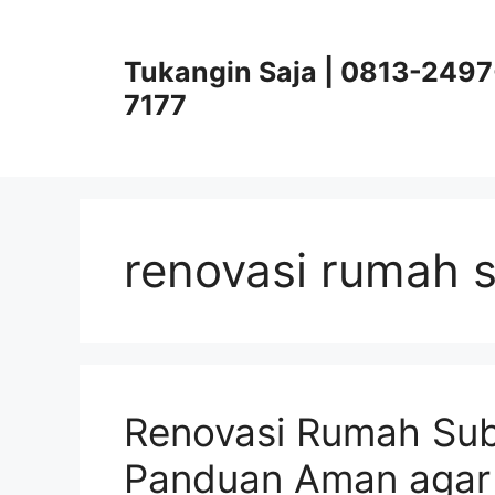
Skip
to
Tukangin Saja | 0813-2497
content
7177
renovasi rumah 
Renovasi Rumah Sub
Panduan Aman agar