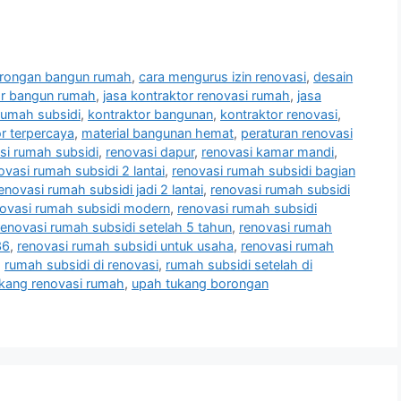
orongan bangun rumah
,
cara mengurus izin renovasi
,
desain
or bangun rumah
,
jasa kontraktor renovasi rumah
,
jasa
rumah subsidi
,
kontraktor bangunan
,
kontraktor renovasi
,
r terpercaya
,
material bangunan hemat
,
peraturan renovasi
si rumah subsidi
,
renovasi dapur
,
renovasi kamar mandi
,
ovasi rumah subsidi 2 lantai
,
renovasi rumah subsidi bagian
enovasi rumah subsidi jadi 2 lantai
,
renovasi rumah subsidi
ovasi rumah subsidi modern
,
renovasi rumah subsidi
renovasi rumah subsidi setelah 5 tahun
,
renovasi rumah
36
,
renovasi rumah subsidi untuk usaha
,
renovasi rumah
,
rumah subsidi di renovasi
,
rumah subsidi setelah di
kang renovasi rumah
,
upah tukang borongan