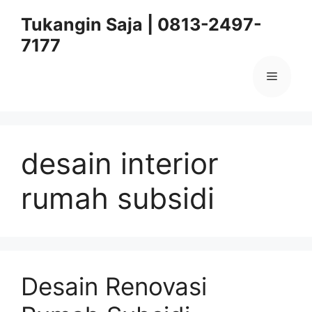
Skip
Tukangin Saja | 0813-2497-
to
7177
content
Menu
desain interior
rumah subsidi
Desain Renovasi