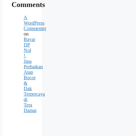
Comments
A
WordPress
Commenter
on
Bayar
DP
Nol
!,
Jasa
Perbaikan
Atap
Bocor
&
Dak
Terpercaya
di
Tera
Damai