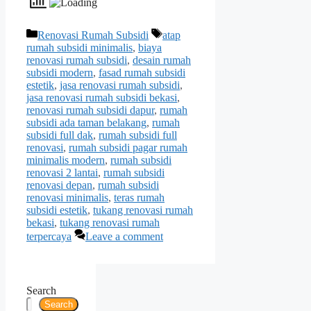
Categories
Tags
Renovasi Rumah Subsidi
atap
rumah subsidi minimalis
,
biaya
renovasi rumah subsidi
,
desain rumah
subsidi modern
,
fasad rumah subsidi
estetik
,
jasa renovasi rumah subsidi
,
jasa renovasi rumah subsidi bekasi
,
renovasi rumah subsidi dapur
,
rumah
subsidi ada taman belakang
,
rumah
subsidi full dak
,
rumah subsidi full
renovasi
,
rumah subsidi pagar rumah
minimalis modern
,
rumah subsidi
renovasi 2 lantai
,
rumah subsidi
renovasi depan
,
rumah subsidi
renovasi minimalis
,
teras rumah
subsidi estetik
,
tukang renovasi rumah
bekasi
,
tukang renovasi rumah
terpercaya
Leave a comment
Search
Search