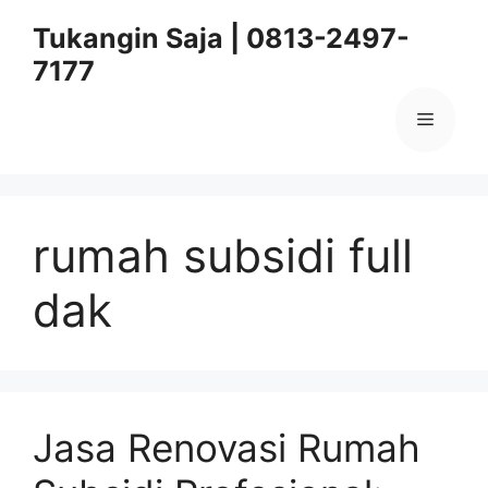
Skip
Tukangin Saja | 0813-2497-
to
7177
content
Menu
rumah subsidi full
dak
Jasa Renovasi Rumah