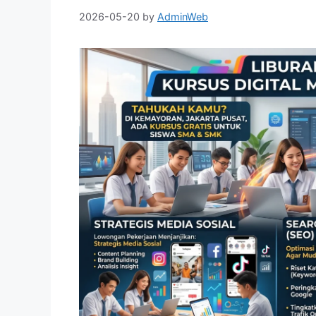
2026-05-20
by
AdminWeb