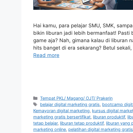
Hai kamu, para pelajar SMU, SMK, sampai
bikin liburan jadi lebih bermanfaat! Past
game aja? Nah, gimana kalau di liburan n
hits banget di era sekarang? Betul sekali
Read more
Categories
Tempat PKL/ Magang/ OJT/ Prakerin
Tags
belajar digital marketing gratis
,
bootcamp digit
Kemayoran digital marketing
,
kursus digital market
marketing gratis bersertifikat
,
liburan produktif
,
li
tetap belajar
,
liburan tetap produktif
,
liburan yang 
marketing online
,
pelatihan digital marketing gratis