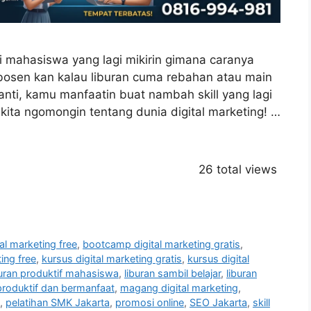
 mahasiswa yang lagi mikirin gimana caranya
i bosen kan kalau liburan cuma rebahan atau main
anti, kamu manfaatin buat nambah skill yang lagi
, kita ngomongin tentang dunia digital marketing! …
26 total views
al marketing free
,
bootcamp digital marketing gratis
,
ing free
,
kursus digital marketing gratis
,
kursus digital
buran produktif mahasiswa
,
liburan sambil belajar
,
liburan
produktif dan bermanfaat
,
magang digital marketing
,
,
pelatihan SMK Jakarta
,
promosi online
,
SEO Jakarta
,
skill