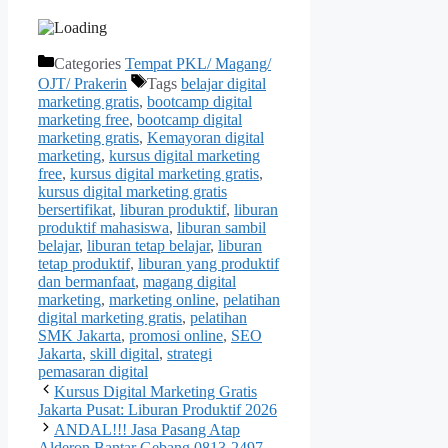
Categories
Tempat PKL/ Magang/
OJT/ Prakerin
Tags
belajar digital
marketing gratis
,
bootcamp digital
marketing free
,
bootcamp digital
marketing gratis
,
Kemayoran digital
marketing
,
kursus digital marketing
free
,
kursus digital marketing gratis
,
kursus digital marketing gratis
bersertifikat
,
liburan produktif
,
liburan
produktif mahasiswa
,
liburan sambil
belajar
,
liburan tetap belajar
,
liburan
tetap produktif
,
liburan yang produktif
dan bermanfaat
,
magang digital
marketing
,
marketing online
,
pelatihan
digital marketing gratis
,
pelatihan
SMK Jakarta
,
promosi online
,
SEO
Jakarta
,
skill digital
,
strategi
pemasaran digital
Kursus Digital Marketing Gratis
Jakarta Pusat: Liburan Produktif 2026
ANDAL!!! Jasa Pasang Atap
Alderon Bantar Gebang 0813-2497-