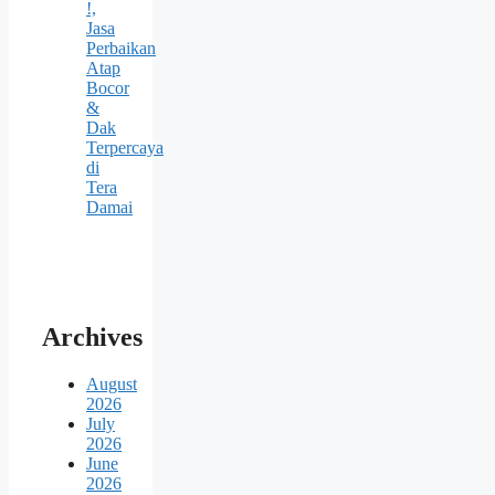
!,
Jasa
Perbaikan
Atap
Bocor
&
Dak
Terpercaya
di
Tera
Damai
Archives
August
2026
July
2026
June
2026