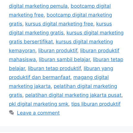
digital marketing pemula
,
bootcamp digital
marketing free
,
bootcamp digital marketing
gratis
,
kursus digital marketing free
,
kursus
digital marketing gratis
,
kursus digital marketing
gratis bersertifikat
,
kursus digital marketing
kemayoran
,
liburan produktif
,
liburan produktif
mahasiswa
,
liburan sambil belajar
,
liburan tetap
belajar
,
liburan tetap produktif
,
liburan yang
produktif dan bermanfaat
,
magang digital
marketing jakarta
,
pelatihan digital marketing
gratis
,
pelatihan digital marketing jakarta pusat
,
pkl digital marketing smk
,
tips liburan produktif
Leave a comment