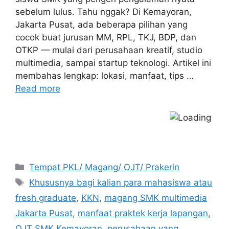
sebelum lulus. Tahu nggak? Di Kemayoran,
Jakarta Pusat, ada beberapa pilihan yang
cocok buat jurusan MM, RPL, TKJ, BDP, dan
OTKP — mulai dari perusahaan kreatif, studio
multimedia, sampai startup teknologi. Artikel ini
membahas lengkap: lokasi, manfaat, tips …
Read more
Categories
Tempat PKL/ Magang/ OJT/ Prakerin
Tags
Khususnya bagi kalian para mahasiswa atau
fresh graduate
,
KKN
,
magang SMK multimedia
Jakarta Pusat
,
manfaat praktek kerja lapangan
,
OJT SMK Kemayoran
,
perusahaan yang