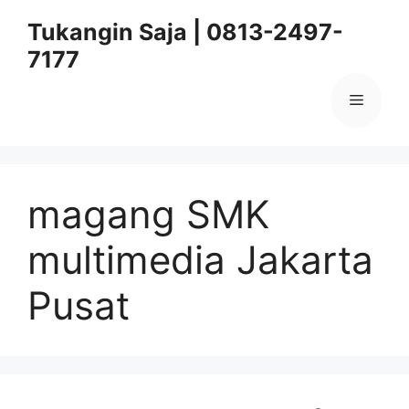
Skip
Tukangin Saja | 0813-2497-
to
7177
content
Menu
magang SMK
multimedia Jakarta
Pusat